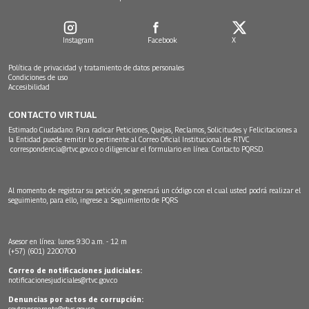
Instagram
Facebook
X
Política de privacidad y tratamiento de datos personales
Condiciones de uso
Accesibilidad
CONTACTO VIRTUAL
Estimado Ciudadano: Para radicar Peticiones, Quejas, Reclamos, Solicitudes y Felicitaciones a
la Entidad puede remitir lo pertinente al Correo Oficial Institucional de RTVC
correspondencia@rtvc.gov.co
o diligenciar el formulario en línea:
Contacto PQRSD.
Al momento de registrar su petición, se generará un código con el cual usted podrá realizar el
seguimiento, para ello, ingrese a:
Seguimiento de PQRS
Asesor en línea: lunes 9:30 a.m. - 12 m
(+57) (601) 2200700
Correo de notificaciones judiciales:
notificacionesjudiciales@rtvc.gov.co
Denuncias por actos de corrupción:
soytransparente@rtvc.gov.co