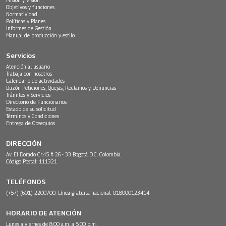
Objetivos y funciones
Normatividad
Políticas y Planes
Informes de Gestión
Manual de producción y estilo
Servicios
Atención al usuario
Trabaja con nosotros
Calendario de actividades
Buzón Peticiones, Quejas, Reclamos y Denuncias
Trámites y Servicios
Directorio de Funcionarios
Estado de su solicitud
Términos y Condiciones
Entrega de Obsequios
DIRECCIÓN
Av. El Dorado Cr.45 # 26 - 33 Bogotá D.C. Colombia.
Código Postal: 111321
TELÉFONOS
(+57) (601) 2200700. Línea gratuita nacional: 018000123414
HORARIO DE ATENCIÓN
Lunes a viernes de 8:00 a.m. a 5:00 p.m.