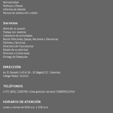
Normatividad
Políticas y Planes
Informes de Gestión
Manual de producción y estilo
Servicios
Atención al usuario
Trabaja con nosotros
Calendario de actividades
Buzón Peticiones, Quejas, Reclamos y Denuncias
Trámites y Servicios
Directorio de Funcionarios
Estado de su solicitud
Términos y Condiciones
Entrega de Obsequios
DIRECCIÓN
Av. El Dorado Cr.45 # 26 - 33 Bogotá D.C. Colombia.
Código Postal: 111321
TELÉFONOS
(+57) (601) 2200700. Línea gratuita nacional: 018000123414
HORARIO DE ATENCIÓN
Lunes a viernes de 8:00 a.m. a 5:00 p.m.