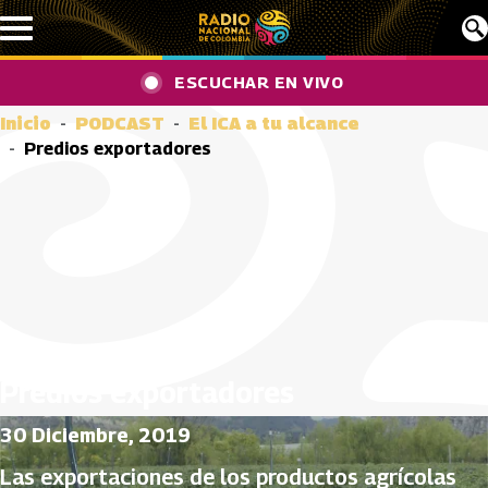
Pasar al contenido principal
ESCUCHAR EN VIVO
Inicio
PODCAST
El ICA a tu alcance
Predios exportadores
Predios exportadores
30 Diciembre, 2019
Las exportaciones de los productos agrícolas