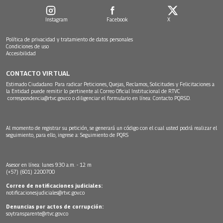
Instagram
Facebook
X
Política de privacidad y tratamiento de datos personales
Condiciones de uso
Accesibilidad
CONTACTO VIRTUAL
Estimado Ciudadano: Para radicar Peticiones, Quejas, Reclamos, Solicitudes y Felicitaciones a
la Entidad puede remitir lo pertinente al Correo Oficial Institucional de RTVC
correspondencia@rtvc.gov.co
o diligenciar el formulario en línea:
Contacto PQRSD.
Al momento de registrar su petición, se generará un código con el cual usted podrá realizar el
seguimiento, para ello, ingrese a:
Seguimiento de PQRS
Asesor en línea: lunes 9:30 a.m. - 12 m
(+57) (601) 2200700
Correo de notificaciones judiciales:
notificacionesjudiciales@rtvc.gov.co
Denuncias por actos de corrupción:
soytransparente@rtvc.gov.co