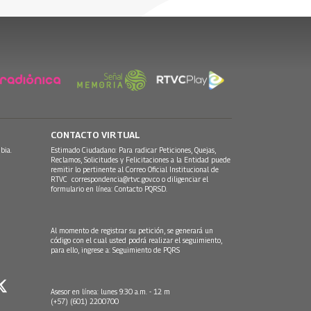
mbia
mujeres en la
20 Julio, 2018
Independencia?
17 Julio, 2019
CONTACTO VIRTUAL
bia.
Estimado Ciudadano: Para radicar Peticiones, Quejas,
Reclamos, Solicitudes y Felicitaciones a la Entidad puede
remitir lo pertinente al Correo Oficial Institucional de
RTVC
correspondencia@rtvc.gov.co
o diligenciar el
formulario en línea:
Contacto PQRSD.
Al momento de registrar su petición, se generará un
código con el cual usted podrá realizar el seguimiento,
para ello, ingrese a:
Seguimiento de PQRS
Asesor en línea: lunes 9:30 a.m. - 12 m
(+57) (601) 2200700