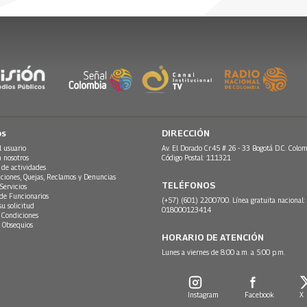
undial que llegaron
independencia de Colo
tan buenos?
bia
re, 2018
19 Septiembre, 2019
22 Julio, 2018
 2019
os
DIRECCIÓN
l usuario
Av. El Dorado Cr.45 # 26 - 33 Bogotá D.C. Colom
n nosotros
Código Postal: 111321
 de actividades
ciones, Quejas, Reclamos y Denuncias
TELÉFONOS
Servicios
 de Funcionarios
(+57) (601) 2200700. Línea gratuita nacional:
su solicitud
018000123414
 Condiciones
 Obsequios
HORARIO DE ATENCIÓN
Lunes a viernes de 8:00 a.m. a 5:00 p.m.
Instagram
Facebook
X