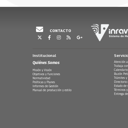
Crónica de una canción
nuestro himno nacional
Guerra M
dólares
compuesta a larga distancia
a Colom
16 Mayo, 2019
26 Septiemb
25 Abril, 2022
29 Octubre,
CONTACTO
Institucional
Servici
Quiénes Somos
Atención a
Trabaja co
Calendario
Misión y Visión
Buzón Peti
Objetivos y funciones
Trámites y 
Normatividad
Directorio
Políticas y Planes
Estado de 
Informes de Gestión
Términos y
Manual de producción y estilo
Entrega de