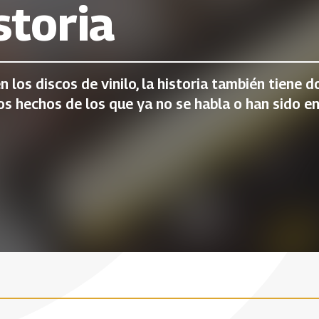
storia
 los discos de vinilo, la historia también tiene d
os hechos de los que ya no se habla o han sido e
del tiempo.
tos de la Segunda
a del millón de
La iglesia en la
¿Y si los próceres no fu