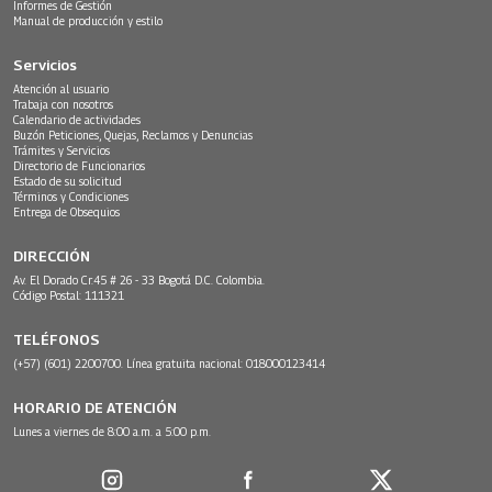
Informes de Gestión
Manual de producción y estilo
Servicios
Atención al usuario
Trabaja con nosotros
Calendario de actividades
Buzón Peticiones, Quejas, Reclamos y Denuncias
Trámites y Servicios
Directorio de Funcionarios
Estado de su solicitud
Términos y Condiciones
Entrega de Obsequios
DIRECCIÓN
Av. El Dorado Cr.45 # 26 - 33 Bogotá D.C. Colombia.
Código Postal: 111321
TELÉFONOS
(+57) (601) 2200700. Línea gratuita nacional: 018000123414
HORARIO DE ATENCIÓN
Lunes a viernes de 8:00 a.m. a 5:00 p.m.