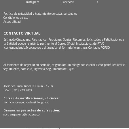
Instagram
Facebook
X
Política de privacidad y tratamiento de datos personales
Condiciones de uso
Accesibilidad
CONTACTO VIRTUAL
Estimado Ciudadano: Para radicar Peticiones, Quejas, Reclamos, Solicitudes y Felicitaciones a
la Entidad puede remitir lo pertinente al Correo Oficial Institucional de RTVC
correspondencia@rtvc.gov.co
o diligenciar el formulario en línea:
Contacto PQRSD.
Al momento de registrar su petición, se generará un código con el cual usted podrá realizar el
seguimiento, para ello, ingrese a:
Seguimiento de PQRS
Asesor en línea: lunes 9:30 a.m. - 12 m
(+57) (601) 2200700
Correo de notificaciones judiciales:
notificacionesjudiciales@rtvc.gov.co
Denuncias por actos de corrupción:
soytransparente@rtvc.gov.co