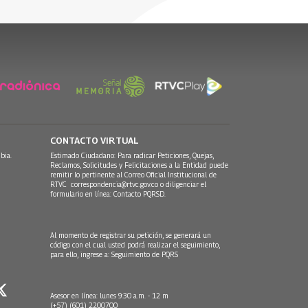
CONTACTO VIRTUAL
bia.
Estimado Ciudadano: Para radicar Peticiones, Quejas,
Reclamos, Solicitudes y Felicitaciones a la Entidad puede
remitir lo pertinente al Correo Oficial Institucional de
RTVC
correspondencia@rtvc.gov.co
o diligenciar el
formulario en línea:
Contacto PQRSD.
Al momento de registrar su petición, se generará un
código con el cual usted podrá realizar el seguimiento,
para ello, ingrese a:
Seguimiento de PQRS
Asesor en línea: lunes 9:30 a.m. - 12 m
(+57) (601) 2200700