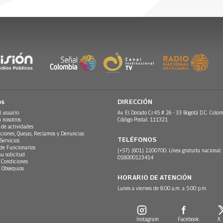
os
DIRECCIÓN
l usuario
Av. El Dorado Cr.45 # 26 - 33 Bogotá D.C. Colom
n nosotros
Código Postal: 111321
 de actividades
ciones, Quejas, Reclamos y Denuncias
TELÉFONOS
Servicios
 de Funcionarios
(+57) (601) 2200700. Línea gratuita nacional:
su solicitud
018000123414
 Condiciones
 Obsequios
HORARIO DE ATENCIÓN
Lunes a viernes de 8:00 a.m. a 5:00 p.m.
Instagram
Facebook
X