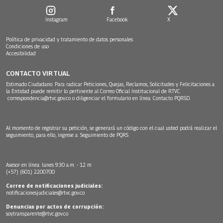
Instagram
Facebook
X
Política de privacidad y tratamiento de datos personales
Condiciones de uso
Accesibilidad
CONTACTO VIRTUAL
Estimado Ciudadano: Para radicar Peticiones, Quejas, Reclamos, Solicitudes y Felicitaciones a
la Entidad puede remitir lo pertinente al Correo Oficial Institucional de RTVC
correspondencia@rtvc.gov.co
o diligenciar el formulario en línea:
Contacto PQRSD.
Al momento de registrar su petición, se generará un código con el cual usted podrá realizar el
seguimiento, para ello, ingrese a:
Seguimiento de PQRS
Asesor en línea: lunes 9:30 a.m. - 12 m
(+57) (601) 2200700
Correo de notificaciones judiciales:
notificacionesjudiciales@rtvc.gov.co
Denuncias por actos de corrupción:
soytransparente@rtvc.gov.co