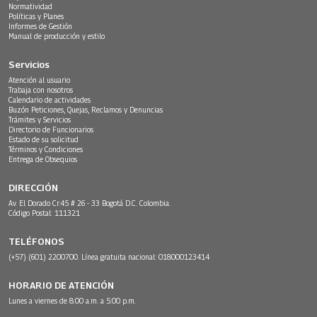
Normatividad
Políticas y Planes
Informes de Gestión
Manual de producción y estilo
Servicios
Atención al usuario
Trabaja con nosotros
Calendario de actividades
Buzón Peticiones, Quejas, Reclamos y Denuncias
Trámites y Servicios
Directorio de Funcionarios
Estado de su solicitud
Términos y Condiciones
Entrega de Obsequios
DIRECCIÓN
Av. El Dorado Cr.45 # 26 - 33 Bogotá D.C. Colombia.
Código Postal: 111321
TELÉFONOS
(+57) (601) 2200700. Línea gratuita nacional: 018000123414
HORARIO DE ATENCIÓN
Lunes a viernes de 8:00 a.m. a 5:00 p.m.