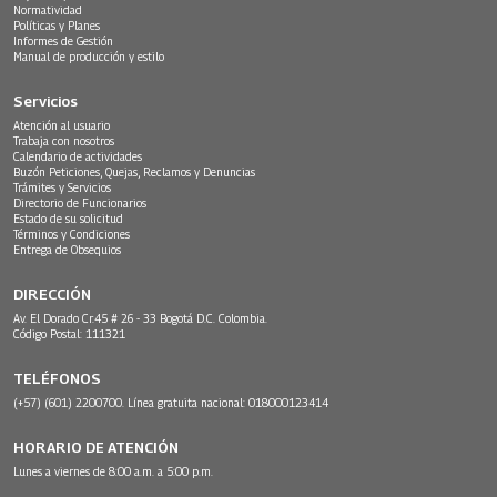
Normatividad
Políticas y Planes
Informes de Gestión
Manual de producción y estilo
Servicios
Atención al usuario
Trabaja con nosotros
Calendario de actividades
Buzón Peticiones, Quejas, Reclamos y Denuncias
Trámites y Servicios
Directorio de Funcionarios
Estado de su solicitud
Términos y Condiciones
Entrega de Obsequios
DIRECCIÓN
Av. El Dorado Cr.45 # 26 - 33 Bogotá D.C. Colombia.
Código Postal: 111321
TELÉFONOS
(+57) (601) 2200700. Línea gratuita nacional: 018000123414
HORARIO DE ATENCIÓN
Lunes a viernes de 8:00 a.m. a 5:00 p.m.