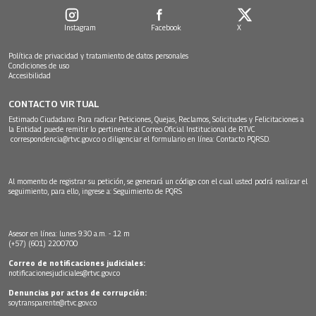
Instagram
Facebook
X
Política de privacidad y tratamiento de datos personales
Condiciones de uso
Accesibilidad
CONTACTO VIRTUAL
Estimado Ciudadano: Para radicar Peticiones, Quejas, Reclamos, Solicitudes y Felicitaciones a
la Entidad puede remitir lo pertinente al Correo Oficial Institucional de RTVC
correspondencia@rtvc.gov.co
o diligenciar el formulario en línea:
Contacto PQRSD.
Al momento de registrar su petición, se generará un código con el cual usted podrá realizar el
seguimiento, para ello, ingrese a:
Seguimiento de PQRS
Asesor en línea: lunes 9:30 a.m. - 12 m
(+57) (601) 2200700
Correo de notificaciones judiciales:
notificacionesjudiciales@rtvc.gov.co
Denuncias por actos de corrupción:
soytransparente@rtvc.gov.co