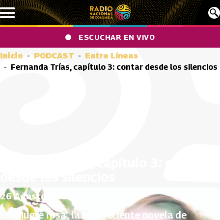
Pasar al contenido principal
ESCUCHAR EN VIVO
Inicio
PODCAST
Entre Líneas
Fernanda Trías, capítulo 3: contar desde los silencios
Fernanda Trías, capítulo 3: contar
desde los silencios
26 Agosto, 2022
En 'Mugre rosa', la más reciente novela de