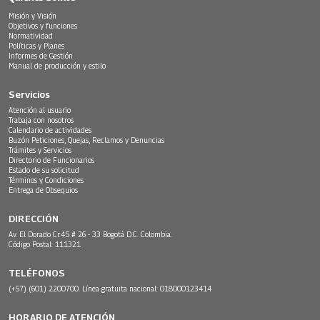
Misión y Visión
Objetivos y funciones
Normatividad
Políticas y Planes
Informes de Gestión
Manual de producción y estilo
Servicios
Atención al usuario
Trabaja con nosotros
Calendario de actividades
Buzón Peticiones, Quejas, Reclamos y Denuncias
Trámites y Servicios
Directorio de Funcionarios
Estado de su solicitud
Términos y Condiciones
Entrega de Obsequios
DIRECCIÓN
Av. El Dorado Cr.45 # 26 - 33 Bogotá D.C. Colombia.
Código Postal: 111321
TELÉFONOS
(+57) (601) 2200700. Línea gratuita nacional: 018000123414
HORARIO DE ATENCIÓN