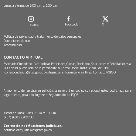
Lunes a viernes de 8:00 a.m. a 5:00 p.m.
Instagram
Facebook
X
Política de privacidad y tratamiento de datos personales
Condiciones de uso
Accesibilidad
CONTACTO VIRTUAL
Estimado Ciudadano: Para radicar Peticiones, Quejas, Reclamos, Solicitudes y Felicitaciones a
la Entidad puede remitir lo pertinente al Correo Oficial Institucional de RTVC
correspondencia@rtvc.gov.co
o diligenciar el formulario en línea:
Contacto PQRSD.
Al momento de registrar su petición, se generará un código con el cual usted podrá realizar el
seguimiento, para ello, ingrese a:
Seguimiento de PQRS
Asesor en línea: lunes 9:30 a.m. - 12 m
(+57) (601) 2200700
Correo de notificaciones judiciales:
notificacionesjudiciales@rtvc.gov.co