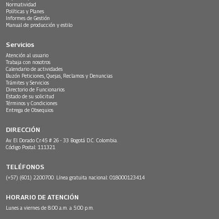
Normatividad
Políticas y Planes
Informes de Gestión
Manual de producción y estilo
Servicios
Atención al usuario
Trabaja con nosotros
Calendario de actividades
Buzón Peticiones, Quejas, Reclamos y Denuncias
Trámites y Servicios
Directorio de Funcionarios
Estado de su solicitud
Términos y Condiciones
Entrega de Obsequios
DIRECCIÓN
Av. El Dorado Cr.45 # 26 - 33 Bogotá D.C. Colombia.
Código Postal: 111321
TELÉFONOS
(+57) (601) 2200700. Línea gratuita nacional: 018000123414
HORARIO DE ATENCIÓN
Lunes a viernes de 8:00 a.m. a 5:00 p.m.