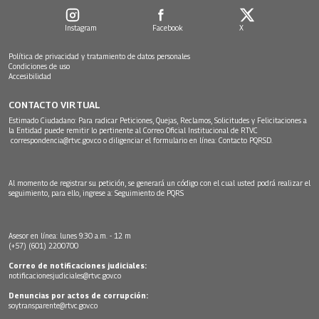
Instagram
Facebook
X
Política de privacidad y tratamiento de datos personales
Condiciones de uso
Accesibilidad
CONTACTO VIRTUAL
Estimado Ciudadano: Para radicar Peticiones, Quejas, Reclamos, Solicitudes y Felicitaciones a
la Entidad puede remitir lo pertinente al Correo Oficial Institucional de RTVC
correspondencia@rtvc.gov.co
o diligenciar el formulario en línea:
Contacto PQRSD.
Al momento de registrar su petición, se generará un código con el cual usted podrá realizar el
seguimiento, para ello, ingrese a:
Seguimiento de PQRS
Asesor en línea: lunes 9:30 a.m. - 12 m
(+57) (601) 2200700
Correo de notificaciones judiciales:
notificacionesjudiciales@rtvc.gov.co
Denuncias por actos de corrupción:
soytransparente@rtvc.gov.co