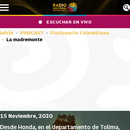
Pasar al contenido principal
ESCUCHAR EN VIVO
Inicio
PODCAST
Ficcionario Colombiano
La madremonte
La madremonte
15 Noviembre, 2020
Desde Honda, en el departamento de Tolima,