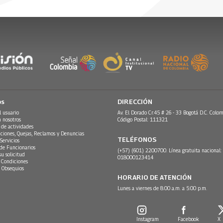
os
DIRECCIÓN
l usuario
Av. El Dorado Cr.45 # 26 - 33 Bogotá D.C. Colom
n nosotros
Código Postal: 111321
 de actividades
ciones, Quejas, Reclamos y Denuncias
TELÉFONOS
Servicios
 de Funcionarios
(+57) (601) 2200700. Línea gratuita nacional:
su solicitud
018000123414
 Condiciones
 Obsequios
HORARIO DE ATENCIÓN
Lunes a viernes de 8:00 a.m. a 5:00 p.m.
Instagram
Facebook
X