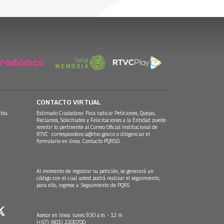
CONTACTO VIRTUAL
bia.
Estimado Ciudadano: Para radicar Peticiones, Quejas,
Reclamos, Solicitudes y Felicitaciones a la Entidad puede
remitir lo pertinente al Correo Oficial Institucional de
RTVC
correspondencia@rtvc.gov.co
o diligenciar el
formulario en línea:
Contacto PQRSD.
Al momento de registrar su petición, se generará un
código con el cual usted podrá realizar el seguimiento,
para ello, ingrese a:
Seguimiento de PQRS
Asesor en línea: lunes 9:30 a.m. - 12 m
(+57) (601) 2200700