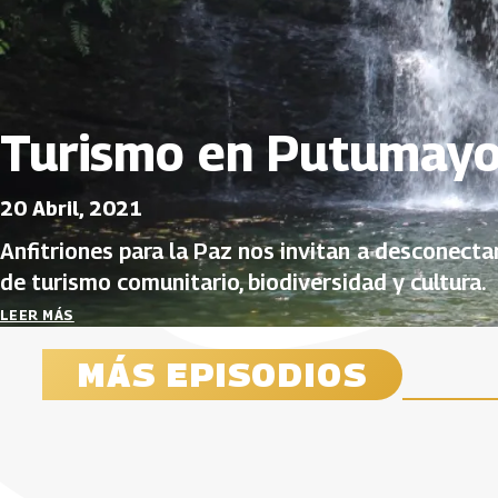
Turismo en Putumay
20 Abril, 2021
Anfitriones para la Paz nos invitan a desconecta
de turismo comunitario, biodiversidad y cultura.
LEER MÁS
MÁS EPISODIOS
Emprendimiento empresarial en
Turismos
Nariño y Putumayo
22 Abril, 20
29 Abril, 2021