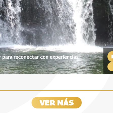
o
r para reconectar con experiencias
 en Nariño
Jóvenes emprendedore
VER MÁS
Nariño y Putumayo
21
08 Abril, 2021