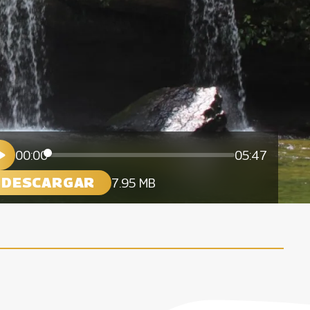
00:00
05:47
DESCARGAR
7.95 MB
s en