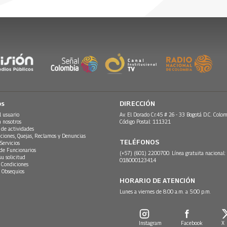
os
DIRECCIÓN
l usuario
Av. El Dorado Cr.45 # 26 - 33 Bogotá D.C. Colom
n nosotros
Código Postal: 111321
 de actividades
ciones, Quejas, Reclamos y Denuncias
TELÉFONOS
Servicios
 de Funcionarios
(+57) (601) 2200700. Línea gratuita nacional:
su solicitud
018000123414
 Condiciones
 Obsequios
HORARIO DE ATENCIÓN
Lunes a viernes de 8:00 a.m. a 5:00 p.m.
Instagram
Facebook
X