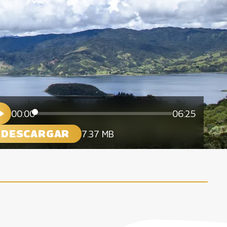
00:00
06:25
DESCARGAR
7.37 MB
s en