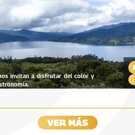
nos invitan a disfrutar del color y
astronomía.
 en Putumayo
Jóvenes emprendedore
VER MÁS
Nariño y Putumayo
21
08 Abril, 2021