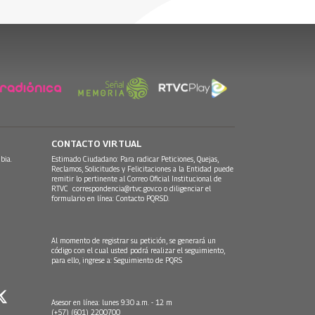
CONTACTO VIRTUAL
bia.
Estimado Ciudadano: Para radicar Peticiones, Quejas,
Reclamos, Solicitudes y Felicitaciones a la Entidad puede
remitir lo pertinente al Correo Oficial Institucional de
RTVC
correspondencia@rtvc.gov.co
o diligenciar el
formulario en línea:
Contacto PQRSD.
Al momento de registrar su petición, se generará un
código con el cual usted podrá realizar el seguimiento,
para ello, ingrese a:
Seguimiento de PQRS
Asesor en línea: lunes 9:30 a.m. - 12 m
(+57) (601) 2200700