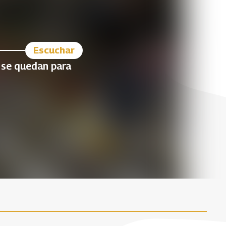
Escuchar
e se quedan para
Insistir, persistir y resistir