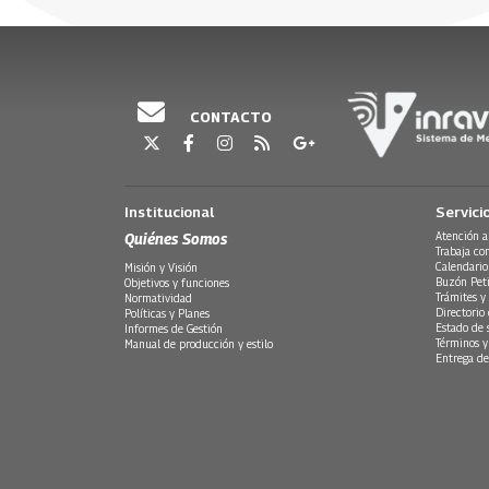
09 Junio, 2016
05 Octubre, 2015
23 Mayo, 20
CONTACTO
Institucional
Servici
Quiénes Somos
Atención a
Trabaja co
Calendario
Misión y Visión
Buzón Peti
Objetivos y funciones
Trámites y 
Normatividad
Directorio
Políticas y Planes
Estado de 
Informes de Gestión
Términos y
Manual de producción y estilo
Entrega de