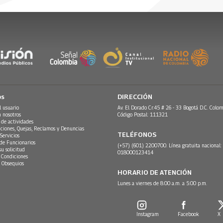
16
22 Marzo, 2016
os
DIRECCIÓN
l usuario
Av. El Dorado Cr.45 # 26 - 33 Bogotá D.C. Colom
n nosotros
Código Postal: 111321
 de actividades
ciones, Quejas, Reclamos y Denuncias
TELÉFONOS
Servicios
 de Funcionarios
(+57) (601) 2200700. Línea gratuita nacional:
su solicitud
018000123414
 Condiciones
 Obsequios
HORARIO DE ATENCIÓN
Lunes a viernes de 8:00 a.m. a 5:00 p.m.
Instagram
Facebook
X