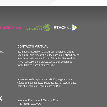
22 Febrero, 2016
CONTACTO VIRTUAL
bia.
Estimado Ciudadano: Para radicar Peticiones, Quejas,
Reclamos, Solicitudes y Felicitaciones a la Entidad puede
remitir lo pertinente al Correo Oficial Institucional de
RTVC
correspondencia@rtvc.gov.co
o diligenciar el
formulario en línea:
Contacto PQRSD.
Al momento de registrar su petición, se generará un
código con el cual usted podrá realizar el seguimiento,
para ello, ingrese a:
Seguimiento de PQRS
Asesor en línea: lunes 9:30 a.m. - 12 m
(+57) (601) 2200700