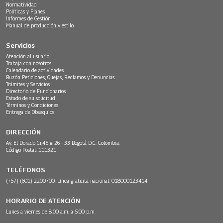
Normatividad
Políticas y Planes
Informes de Gestión
Manual de producción y estilo
Servicios
Atención al usuario
Trabaja con nosotros
Calendario de actividades
Buzón Peticiones, Quejas, Reclamos y Denuncias
Trámites y Servicios
Directorio de Funcionarios
Estado de su solicitud
Términos y Condiciones
Entrega de Obsequios
DIRECCIÓN
Av. El Dorado Cr.45 # 26 - 33 Bogotá D.C. Colombia.
Código Postal: 111321
TELÉFONOS
(+57) (601) 2200700. Línea gratuita nacional: 018000123414
HORARIO DE ATENCIÓN
Lunes a viernes de 8:00 a.m. a 5:00 p.m.