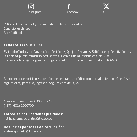
Instagram
Facebook
X
Política de privacidad y tratamiento de datos personales
Condiciones de uso
Accesibilidad
CONTACTO VIRTUAL
Estimado Ciudadano: Para radicar Peticiones, Quejas, Reclamos, Solicitudes y Felicitaciones a
la Entidad puede remitir lo pertinente al Correo Oficial Institucional de RTVC
correspondencia@rtvc.gov.co
o diligenciar el formulario en línea:
Contacto PQRSD.
Al momento de registrar su petición, se generará un código con el cual usted podrá realizar el
seguimiento, para ello, ingrese a:
Seguimiento de PQRS
Asesor en línea: lunes 9:30 a.m. - 12 m
(+57) (601) 2200700
Correo de notificaciones judiciales:
notificacionesjudiciales@rtvc.gov.co
Denuncias por actos de corrupción:
soytransparente@rtvc.gov.co