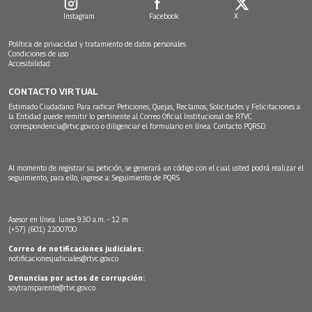
Instagram
Facebook
X
Política de privacidad y tratamiento de datos personales
Condiciones de uso
Accesibilidad
CONTACTO VIRTUAL
Estimado Ciudadano: Para radicar Peticiones, Quejas, Reclamos, Solicitudes y Felicitaciones a
la Entidad puede remitir lo pertinente al Correo Oficial Institucional de RTVC
correspondencia@rtvc.gov.co
o diligenciar el formulario en línea:
Contacto PQRSD.
Al momento de registrar su petición, se generará un código con el cual usted podrá realizar el
seguimiento, para ello, ingrese a:
Seguimiento de PQRS
Asesor en línea: lunes 9:30 a.m. - 12 m
(+57) (601) 2200700
Correo de notificaciones judiciales:
notificacionesjudiciales@rtvc.gov.co
Denuncias por actos de corrupción:
soytransparente@rtvc.gov.co