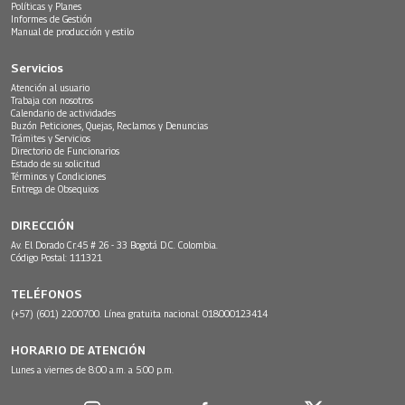
Políticas y Planes
Informes de Gestión
Manual de producción y estilo
Servicios
Atención al usuario
Trabaja con nosotros
Calendario de actividades
Buzón Peticiones, Quejas, Reclamos y Denuncias
Trámites y Servicios
Directorio de Funcionarios
Estado de su solicitud
Términos y Condiciones
Entrega de Obsequios
DIRECCIÓN
Av. El Dorado Cr.45 # 26 - 33 Bogotá D.C. Colombia.
Código Postal: 111321
TELÉFONOS
(+57) (601) 2200700. Línea gratuita nacional: 018000123414
HORARIO DE ATENCIÓN
Lunes a viernes de 8:00 a.m. a 5:00 p.m.