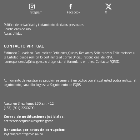
Instagram
Facebook
X
Política de privacidad y tratamiento de datos personales
Condiciones de uso
Accesibilidad
CONTACTO VIRTUAL
Estimado Ciudadano: Para radicar Peticiones, Quejas, Reclamos, Solicitudes y Felicitaciones a
la Entidad puede remitir lo pertinente al Correo Oficial Institucional de RTVC
correspondencia@rtvc.gov.co
o diligenciar el formulario en línea:
Contacto PQRSD.
Al momento de registrar su petición, se generará un código con el cual usted podrá realizar el
seguimiento, para ello, ingrese a:
Seguimiento de PQRS
Asesor en línea: lunes 9:30 a.m. - 12 m
(+57) (601) 2200700
Correo de notificaciones judiciales:
notificacionesjudiciales@rtvc.gov.co
Denuncias por actos de corrupción:
soytransparente@rtvc.gov.co