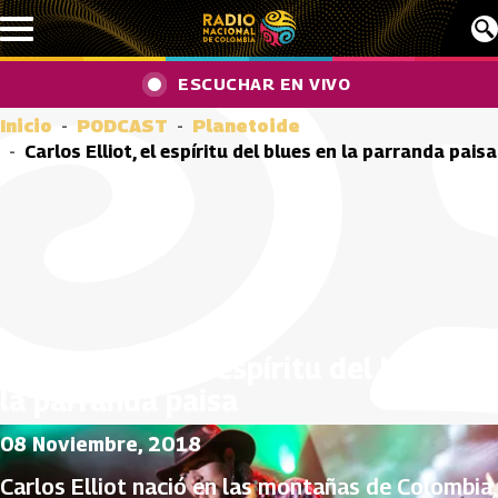
Pasar al contenido principal
ESCUCHAR EN VIVO
Inicio
PODCAST
Planetoide
Carlos Elliot, el espíritu del blues en la parranda paisa
Carlos Elliot, el espíritu del blues en
la parranda paisa
08 Noviembre, 2018
Carlos Elliot nació en las montañas de Colombia,