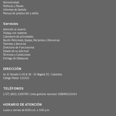
Normatividad
Políticas y Planes
Informes de Gestión
Manual de producción y estilo
Servicios
Atención al usuario
Trabaja con nosotros
Calendario de actividades
Buzón Peticiones, Quejas, Reclamos y Denuncias
Trámites y Servicios
Directorio de Funcionarios
Estado de su solicitud
Términos y Condiciones
Entrega de Obsequios
DIRECCIÓN
Av. El Dorado Cr.45 # 26 - 33 Bogotá D.C. Colombia.
Código Postal: 111321
TELÉFONOS
(+57) (601) 2200700. Línea gratuita nacional: 018000123414
HORARIO DE ATENCIÓN
Lunes a viernes de 8:00 a.m. a 5:00 p.m.