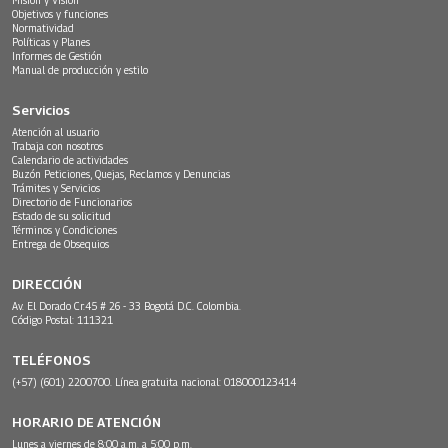
Objetivos y funciones
Normatividad
Políticas y Planes
Informes de Gestión
Manual de producción y estilo
Servicios
Atención al usuario
Trabaja con nosotros
Calendario de actividades
Buzón Peticiones, Quejas, Reclamos y Denuncias
Trámites y Servicios
Directorio de Funcionarios
Estado de su solicitud
Términos y Condiciones
Entrega de Obsequios
DIRECCIÓN
Av. El Dorado Cr.45 # 26 - 33 Bogotá D.C. Colombia.
Código Postal: 111321
TELÉFONOS
(+57) (601) 2200700. Línea gratuita nacional: 018000123414
HORARIO DE ATENCIÓN
Lunes a viernes de 8:00 a.m. a 5:00 p.m.