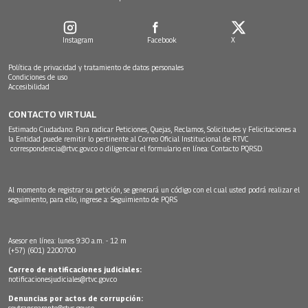
Instagram
Facebook
X
Política de privacidad y tratamiento de datos personales
Condiciones de uso
Accesibilidad
CONTACTO VIRTUAL
Estimado Ciudadano: Para radicar Peticiones, Quejas, Reclamos, Solicitudes y Felicitaciones a
la Entidad puede remitir lo pertinente al Correo Oficial Institucional de RTVC
correspondencia@rtvc.gov.co
o diligenciar el formulario en línea:
Contacto PQRSD.
Al momento de registrar su petición, se generará un código con el cual usted podrá realizar el
seguimiento, para ello, ingrese a:
Seguimiento de PQRS
Asesor en línea: lunes 9:30 a.m. - 12 m
(+57) (601) 2200700
Correo de notificaciones judiciales:
notificacionesjudiciales@rtvc.gov.co
Denuncias por actos de corrupción:
soytransparente@rtvc.gov.co