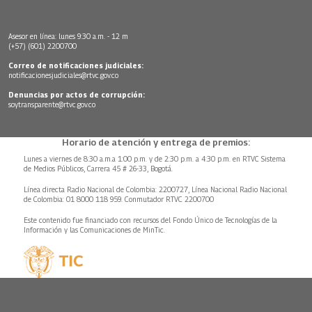
Asesor en línea: lunes 9:30 a.m. - 12 m
(+57) (601) 2200700
Correo de notificaciones judiciales:
notificacionesjudiciales@rtvc.gov.co
Denuncias por actos de corrupción:
soytransparente@rtvc.gov.co
Horario de atención y entrega de premios:
Lunes a viernes de 8:30 a.m.a 1:00 p.m. y de 2:30 p.m. a 4:30 p.m. en RTVC Sistema
de Medios Públicos, Carrera 45 # 26-33, Bogotá.
Línea directa Radio Nacional de Colombia: 2200727, Línea Nacional Radio Nacional
de Colombia: 01 8000 118 959. Conmutador RTVC 2200700
Este contenido fue financiado con recursos del Fondo Único de Tecnologías de la
Información y las Comunicaciones de MinTic.