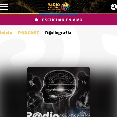
Pasar al contenido principal
ESCUCHAR EN VIVO
Inicio
PODCAST
R@diografía