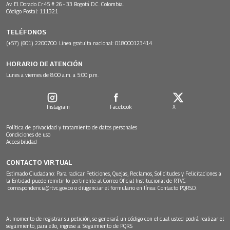
Av. El Dorado Cr.45 # 26 - 33 Bogotá D.C. Colombia.
Código Postal: 111321
TELÉFONOS
(+57) (601) 2200700. Línea gratuita nacional: 018000123414
HORARIO DE ATENCIÓN
Lunes a viernes de 8:00 a.m. a 5:00 p.m.
Instagram
Facebook
X
Política de privacidad y tratamiento de datos personales
Condiciones de uso
Accesibilidad
CONTACTO VIRTUAL
Estimado Ciudadano: Para radicar Peticiones, Quejas, Reclamos, Solicitudes y Felicitaciones a
la Entidad puede remitir lo pertinente al Correo Oficial Institucional de RTVC
correspondencia@rtvc.gov.co
o diligenciar el formulario en línea:
Contacto PQRSD.
Al momento de registrar su petición, se generará un código con el cual usted podrá realizar el
seguimiento, para ello, ingrese a:
Seguimiento de PQRS