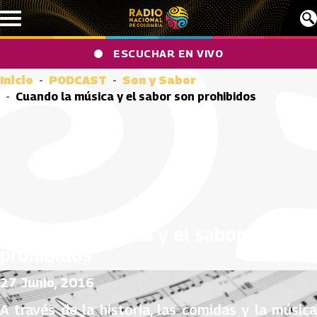
Pasar al contenido principal
ESCUCHAR EN VIVO
Inicio
PODCAST
Son y Sabor
Cuando la música y el sabor son prohibidos
Cuando la música y el sabor son
prohibidos
27 Junio, 2016
A través de la historia, las comidas y la música