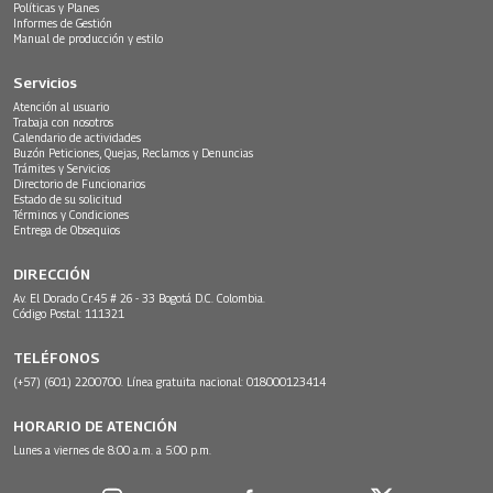
Políticas y Planes
Informes de Gestión
Manual de producción y estilo
Servicios
Atención al usuario
Trabaja con nosotros
Calendario de actividades
Buzón Peticiones, Quejas, Reclamos y Denuncias
Trámites y Servicios
Directorio de Funcionarios
Estado de su solicitud
Términos y Condiciones
Entrega de Obsequios
DIRECCIÓN
Av. El Dorado Cr.45 # 26 - 33 Bogotá D.C. Colombia.
Código Postal: 111321
TELÉFONOS
(+57) (601) 2200700. Línea gratuita nacional: 018000123414
HORARIO DE ATENCIÓN
Lunes a viernes de 8:00 a.m. a 5:00 p.m.