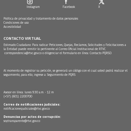
Instagram
Facebook
X
Política de privacidad y tratamiento de datos personales
Condiciones de uso
Accesibilidad
CONTACTO VIRTUAL
Estimado Ciudadano: Para radicar Peticiones, Quejas, Reclamos, Solicitudes y Felicitaciones a
la Entidad puede remitir lo pertinente al Correo Oficial Institucional de RTVC
correspondencia@rtvc.gov.co
o diligenciar el formulario en línea:
Contacto PQRSD.
Al momento de registrar su petición, se generará un código con el cual usted podrá realizar el
seguimiento, para ello, ingrese a:
Seguimiento de PQRS
Asesor en línea: lunes 9:30 a.m. - 12 m
(+57) (601) 2200700
Correo de notificaciones judiciales:
notificacionesjudiciales@rtvc.gov.co
Denuncias por actos de corrupción:
soytransparente@rtvc.gov.co