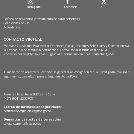
Instagram
Facebook
X
Política de privacidad y tratamiento de datos personales
Condiciones de uso
Accesibilidad
CONTACTO VIRTUAL
Estimado Ciudadano: Para radicar Peticiones, Quejas, Reclamos, Solicitudes y Felicitaciones a
la Entidad puede remitir lo pertinente al Correo Oficial Institucional de RTVC
correspondencia@rtvc.gov.co
o diligenciar el formulario en línea:
Contacto PQRSD.
Al momento de registrar su petición, se generará un código con el cual usted podrá realizar el
seguimiento, para ello, ingrese a:
Seguimiento de PQRS
Asesor en línea: lunes 9:30 a.m. - 12 m
(+57) (601) 2200700
Correo de notificaciones judiciales:
notificacionesjudiciales@rtvc.gov.co
Denuncias por actos de corrupción:
soytransparente@rtvc.gov.co