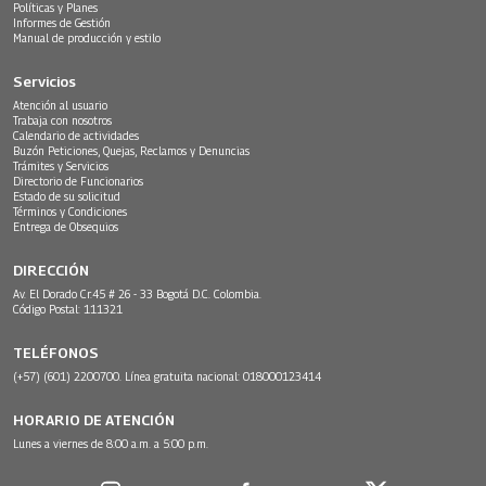
Políticas y Planes
Informes de Gestión
Manual de producción y estilo
Servicios
Atención al usuario
Trabaja con nosotros
Calendario de actividades
Buzón Peticiones, Quejas, Reclamos y Denuncias
Trámites y Servicios
Directorio de Funcionarios
Estado de su solicitud
Términos y Condiciones
Entrega de Obsequios
DIRECCIÓN
Av. El Dorado Cr.45 # 26 - 33 Bogotá D.C. Colombia.
Código Postal: 111321
TELÉFONOS
(+57) (601) 2200700. Línea gratuita nacional: 018000123414
HORARIO DE ATENCIÓN
Lunes a viernes de 8:00 a.m. a 5:00 p.m.