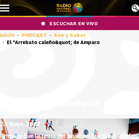
Pasar al contenido principal
ESCUCHAR EN VIVO
Inicio
PODCAST
Son y Sabor
El “Arrebato caleño&quot; de Amparo
El “Arrebato caleño&quot; de
Amparo
23 Mayo, 2017
Amparo fue la reina del baile en la década de los