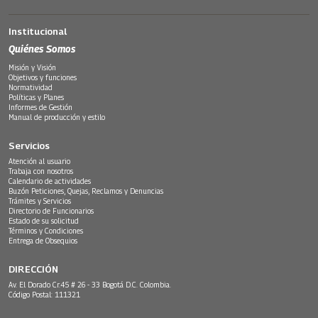
Institucional
Quiénes Somos
Misión y Visión
Objetivos y funciones
Normatividad
Políticas y Planes
Informes de Gestión
Manual de producción y estilo
Servicios
Atención al usuario
Trabaja con nosotros
Calendario de actividades
Buzón Peticiones, Quejas, Reclamos y Denuncias
Trámites y Servicios
Directorio de Funcionarios
Estado de su solicitud
Términos y Condiciones
Entrega de Obsequios
DIRECCIÓN
Av. El Dorado Cr.45 # 26 - 33 Bogotá D.C. Colombia.
Código Postal: 111321