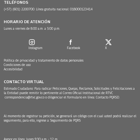
TELÉFONOS
(+57) (601) 2200700. Línea gratuita nacional: 018000123414
HORARIO DE ATENCIÓN
Lunes a viernes de 8:00 a.m. a 5:00 p.m.
Instagram
Facebook
X
Política de privacidad y tratamiento de datos personales
Condiciones de uso
Accesibilidad
CONTACTO VIRTUAL
Estimado Ciudadano: Para radicar Peticiones, Quejas, Reclamos, Solicitudes y Felicitaciones a
la Entidad puede remitir lo pertinente al Correo Oficial Institucional de RTVC
correspondencia@rtvc.gov.co
o diligenciar el formulario en línea:
Contacto PQRSD.
Al momento de registrar su petición, se generará un código con el cual usted podrá realizar el
seguimiento, para ello, ingrese a:
Seguimiento de PQRS
Asesor en línea: lunes 9:30 a.m. - 12 m