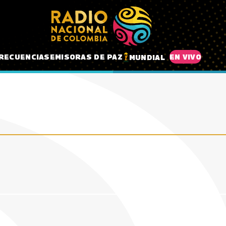
RECUENCIAS
EMISORAS DE PAZ
EN VIVO
MUNDIAL
octurnas’ - Lorena
Candelaria’ - Giovanni C
 un duelo imposible” -
Hasta la Raíz: Colombia
Alberto Rodriguez
Garzón y Verónica
Querida - Lucho Bermú
26
05 Julio, 2026
25 Junio, 2026
026