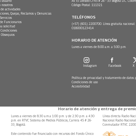
l usuario
Av. El Dorado Cr.45 # 26 - 33 Bogotá D.C. Colom
n nosotros
Código Postal: 111321
 de actividades
ciones, Quejas, Reclamos y Denuncias
TELÉFONOS
Servicios
 de Funcionarios
(+57) (601) 2200700. Línea gratuita nacional:
su solicitud
018000123414
 Condiciones
 Obsequios
HORARIO DE ATENCIÓN
Lunes a viernes de 8:00 a.m. a 5:00 p.m.
Instagram
Facebook
X
Política de privacidad y tratamiento de datos 
Condiciones de uso
Accesibilidad
Horario de atención y entrega de premio
Lunes a viernes de 8:30 a.m.a 1:00 p.m. y de 2:30 p.m. a 4:30
Línea directa Radio Nac
p.m. en RTVC Sistema de Medios Públicos, Carrera 45 # 26-
Nacional Radio Naciona
33, Bogotá.
Conmutador RTVC 220
Este contenido fue financiado con recursos del Fondo Único