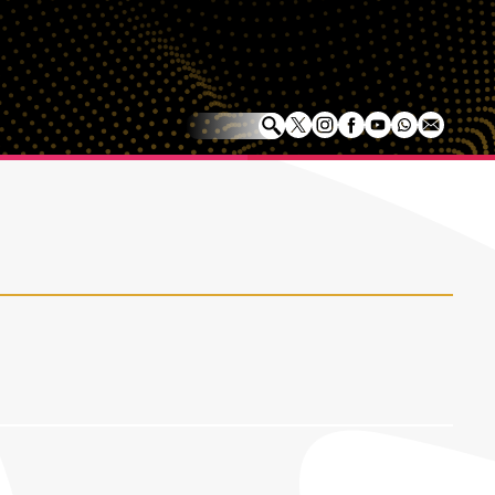
astro y
Radiografía T2- Cap. 04: ¿Cómo
 Tierra
Cap 33: Los Cotopla Boyz -
pensionarse en Colombia?
dez
Cumbia millenial desde Bogot
02 Julio, 2026
22 Junio, 2026