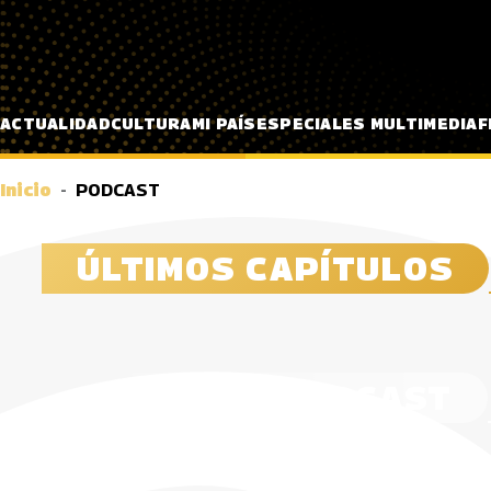
Pasar al contenido principal
ACTUALIDAD
CULTURA
MI PAÍS
ESPECIALES MULTIMEDIA
F
Inicio
PODCAST
ÚLTIMOS CAPÍTULOS
Cap 35: Camilo león - lazos
‘Luces N
Demo Estéreo | Cap 34: Diego
“Garzón,
musicales entre territorios
Álvarez
Barrios sexteto- Jazz con
Alfredo 
diversos
sabor colombiano
18 Julio, 20
Ochoa
SERIES DE PODCAST
05 Agosto, 2026
30 Junio, 2026
27 Junio, 2