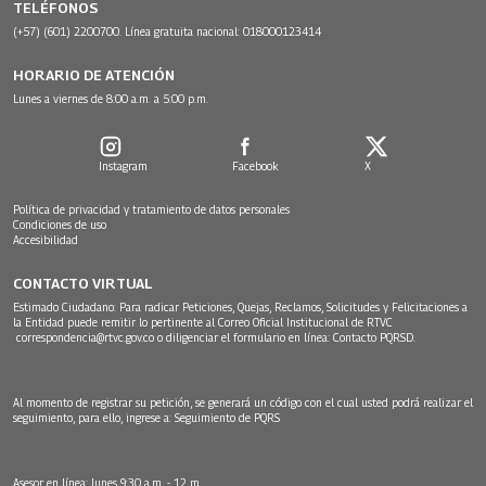
TELÉFONOS
(+57) (601) 2200700. Línea gratuita nacional: 018000123414
HORARIO DE ATENCIÓN
Lunes a viernes de 8:00 a.m. a 5:00 p.m.
Instagram
Facebook
X
Política de privacidad y tratamiento de datos personales
Condiciones de uso
Accesibilidad
CONTACTO VIRTUAL
Estimado Ciudadano: Para radicar Peticiones, Quejas, Reclamos, Solicitudes y Felicitaciones a
la Entidad puede remitir lo pertinente al Correo Oficial Institucional de RTVC
correspondencia@rtvc.gov.co
o diligenciar el formulario en línea:
Contacto PQRSD.
Al momento de registrar su petición, se generará un código con el cual usted podrá realizar el
seguimiento, para ello, ingrese a:
Seguimiento de PQRS
Asesor en línea: lunes 9:30 a.m. - 12 m