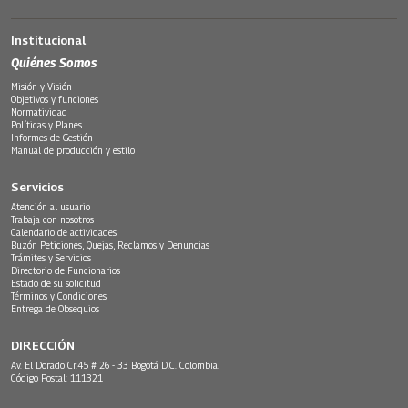
Institucional
Quiénes Somos
Misión y Visión
Objetivos y funciones
Normatividad
Políticas y Planes
Informes de Gestión
Manual de producción y estilo
Servicios
Atención al usuario
Trabaja con nosotros
Calendario de actividades
Buzón Peticiones, Quejas, Reclamos y Denuncias
Trámites y Servicios
Directorio de Funcionarios
Estado de su solicitud
Términos y Condiciones
Entrega de Obsequios
DIRECCIÓN
Av. El Dorado Cr.45 # 26 - 33 Bogotá D.C. Colombia.
Código Postal: 111321