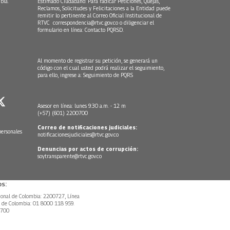
bia.
Estimado Ciudadano: Para radicar Peticiones, Quejas,
Reclamos, Solicitudes y Felicitaciones a la Entidad puede
remitir lo pertinente al Correo Oficial Institucional de
RTVC
correspondencia@rtvc.gov.co
o diligenciar el
formulario en línea:
Contacto PQRSD.
Al momento de registrar su petición, se generará un
código con el cual usted podrá realizar el seguimiento,
para ello, ingrese a:
Seguimiento de PQRS
Asesor en línea: lunes 9:30 a.m. - 12 m
(+57) (601) 2200700
Correo de notificaciones judiciales:
personales
notificacionesjudiciales@rtvc.gov.co
Denuncias por actos de corrupción:
soytransparente@rtvc.gov.co
s:
ional de Colombia: 2200727, Línea
l de Colombia: 01 8000 118 959.
0700