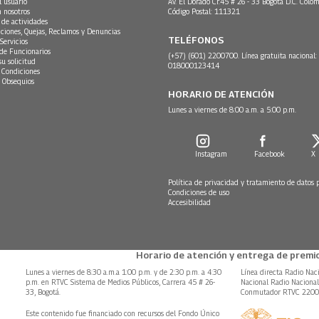
l usuario
Av. El Dorado Cr.45 # 26 - 33 Bogotá D.C. Colom
n nosotros
Código Postal: 111321
 de actividades
ciones, Quejas, Reclamos y Denuncias
TELÉFONOS
Servicios
 de Funcionarios
(+57) (601) 2200700. Línea gratuita nacional:
su solicitud
018000123414
 Condiciones
 Obsequios
HORARIO DE ATENCIÓN
Lunes a viernes de 8:00 a.m. a 5:00 p.m.
Instagram
Facebook
X
Política de privacidad y tratamiento de datos 
Condiciones de uso
Accesibilidad
Horario de atención y entrega de premio
Lunes a viernes de 8:30 a.m.a 1:00 p.m. y de 2:30 p.m. a 4:30
Línea directa Radio Nac
p.m. en RTVC Sistema de Medios Públicos, Carrera 45 # 26-
Nacional Radio Naciona
33, Bogotá.
Conmutador RTVC 220
Este contenido fue financiado con recursos del Fondo Único