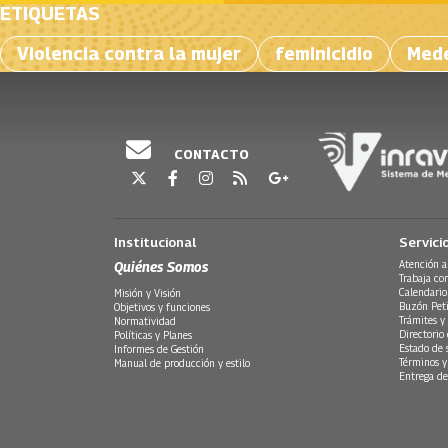
ETIQUETAS
Violencia contra la mujer
feminicidio
Mede
CONTACTO
Institucional
Servici
Quiénes Somos
Atención a
Trabaja co
Calendario
Misión y Visión
Buzón Peti
Objetivos y funciones
Trámites y 
Normatividad
Directorio
Políticas y Planes
Estado de 
Informes de Gestión
Términos y
Manual de producción y estilo
Entrega de