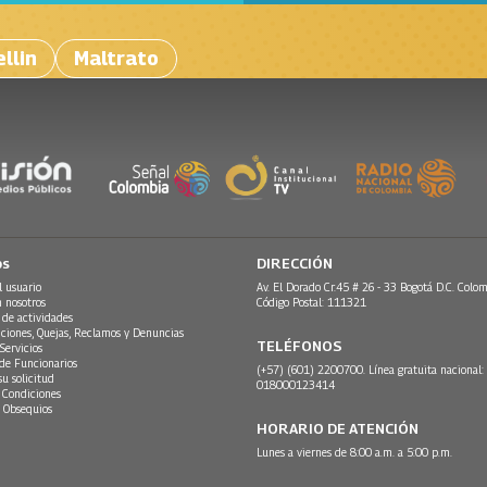
llin
Maltrato
os
DIRECCIÓN
l usuario
Av. El Dorado Cr.45 # 26 - 33 Bogotá D.C. Colom
n nosotros
Código Postal: 111321
 de actividades
ciones, Quejas, Reclamos y Denuncias
TELÉFONOS
Servicios
 de Funcionarios
(+57) (601) 2200700. Línea gratuita nacional:
su solicitud
018000123414
 Condiciones
 Obsequios
HORARIO DE ATENCIÓN
Lunes a viernes de 8:00 a.m. a 5:00 p.m.