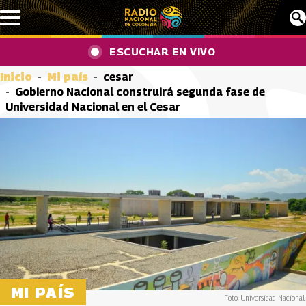
Pasar al contenido principal
ESCUCHAR EN VIVO
Inicio
Mi país
cesar
Gobierno Nacional construirá segunda fase de
Universidad Nacional en el Cesar
MI PAÍS
Foto: Universidad Nacional.