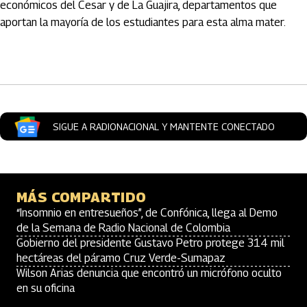
económicos del Cesar y de La Guajira, departamentos que
aportan la mayoría de los estudiantes para esta alma mater.
Artículos Player
SIGUE A RADIONACIONAL Y MANTENTE CONECTADO
MÁS COMPARTIDO
“Insomnio en entresueños”, de Confónica, llega al Demo
de la Semana de Radio Nacional de Colombia
Gobierno del presidente Gustavo Petro protege 314 mil
hectáreas del páramo Cruz Verde-Sumapaz
Wilson Arias denuncia que encontró un micrófono oculto
en su oficina