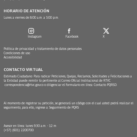
HORARIO DE ATENCIÓN
Lunes a viernes de 8:00 a.m. a 5:00 p.m.
Instagram
Facebook
X
Política de privacidad y tratamiento de datos personales
Condiciones de uso
Accesibilidad
CONTACTO VIRTUAL
Estimado Ciudadano: Para radicar Peticiones, Quejas, Reclamos, Solicitudes y Felicitaciones a
la Entidad puede remitir lo pertinente al Correo Oficial Institucional de RTVC
correspondencia@rtvc.gov.co
o diligenciar el formulario en línea:
Contacto PQRSD.
Al momento de registrar su petición, se generará un código con el cual usted podrá realizar el
seguimiento, para ello, ingrese a:
Seguimiento de PQRS
Asesor en línea: lunes 9:30 a.m. - 12 m
(+57) (601) 2200700