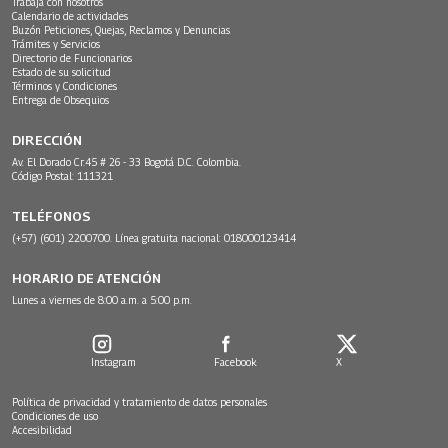
Trabaja con nosotros
Calendario de actividades
Buzón Peticiones, Quejas, Reclamos y Denuncias
Trámites y Servicios
Directorio de Funcionarios
Estado de su solicitud
Términos y Condiciones
Entrega de Obsequios
DIRECCIÓN
Av. El Dorado Cr.45 # 26 - 33 Bogotá D.C. Colombia.
Código Postal: 111321
TELÉFONOS
(+57) (601) 2200700. Línea gratuita nacional: 018000123414
HORARIO DE ATENCIÓN
Lunes a viernes de 8:00 a.m. a 5:00 p.m.
Instagram
Facebook
X
Política de privacidad y tratamiento de datos personales
Condiciones de uso
Accesibilidad