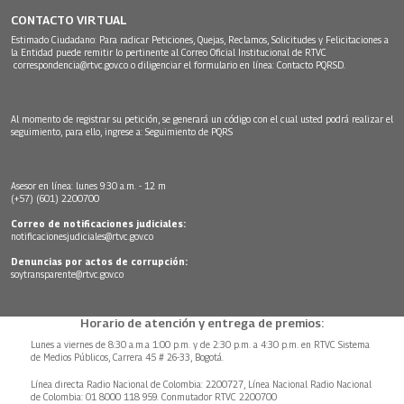
CONTACTO VIRTUAL
Estimado Ciudadano: Para radicar Peticiones, Quejas, Reclamos, Solicitudes y Felicitaciones a
la Entidad puede remitir lo pertinente al Correo Oficial Institucional de RTVC
correspondencia@rtvc.gov.co
o diligenciar el formulario en línea:
Contacto PQRSD.
Al momento de registrar su petición, se generará un código con el cual usted podrá realizar el
seguimiento, para ello, ingrese a:
Seguimiento de PQRS
Asesor en línea: lunes 9:30 a.m. - 12 m
(+57) (601) 2200700
Correo de notificaciones judiciales:
notificacionesjudiciales@rtvc.gov.co
Denuncias por actos de corrupción:
soytransparente@rtvc.gov.co
Horario de atención y entrega de premios:
Lunes a viernes de 8:30 a.m.a 1:00 p.m. y de 2:30 p.m. a 4:30 p.m. en RTVC Sistema
de Medios Públicos, Carrera 45 # 26-33, Bogotá.
Línea directa Radio Nacional de Colombia: 2200727, Línea Nacional Radio Nacional
de Colombia: 01 8000 118 959. Conmutador RTVC 2200700