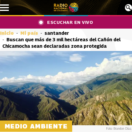
Pasar al contenido principal
ESCUCHAR EN VIVO
Inicio
Mi país
santander
Buscan que más de 3 mil hectáreas del Cañón del
Chicamocha sean declaradas zona protegida
MEDIO AMBIENTE
Foto: Brandon Díaz.