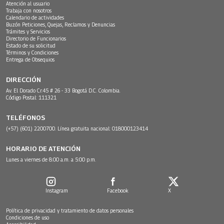
Atención al usuario
Trabaja con nosotros
Calendario de actividades
Buzón Peticiones, Quejas, Reclamos y Denuncias
Trámites y Servicios
Directorio de Funcionarios
Estado de su solicitud
Términos y Condiciones
Entrega de Obsequios
DIRECCIÓN
Av. El Dorado Cr.45 # 26 - 33 Bogotá D.C. Colombia.
Código Postal: 111321
TELÉFONOS
(+57) (601) 2200700. Línea gratuita nacional: 018000123414
HORARIO DE ATENCIÓN
Lunes a viernes de 8:00 a.m. a 5:00 p.m.
Instagram
Facebook
X
Política de privacidad y tratamiento de datos personales
Condiciones de uso