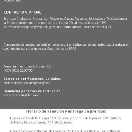
Accesibilidad
CONTACTO VIRTUAL
Estimado Ciudadano: Para radicar Peticiones, Quejas, Reclamos, Solicitudes y Felicitaciones a
la Entidad puede remitir lo pertinente al Correo Oficial Institucional de RTVC
correspondencia@rtvc.gov.co
o diligenciar el formulario en línea:
Contacto PQRSD.
Al momento de registrar su petición, se generará un código con el cual usted podrá realizar el
seguimiento, para ello, ingrese a:
Seguimiento de PQRS
Asesor en línea: lunes 9:30 a.m. - 12 m
(+57) (601) 2200700
Correo de notificaciones judiciales:
notificacionesjudiciales@rtvc.gov.co
Denuncias por actos de corrupción:
soytransparente@rtvc.gov.co
Horario de atención y entrega de premios:
Lunes a viernes de 8:30 a.m.a 1:00 p.m. y de 2:30 p.m. a 4:30 p.m. en RTVC Sistema
de Medios Públicos, Carrera 45 # 26-33, Bogotá.
Línea directa Radio Nacional de Colombia: 2200727, Línea Nacional Radio Nacional