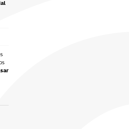
ial
os
os
lsar