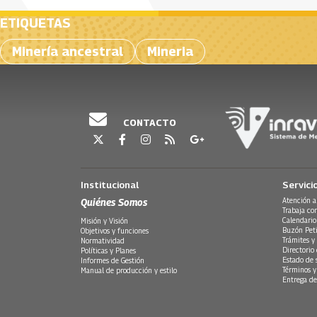
ETIQUETAS
Minería ancestral
Mineria
CONTACTO
Institucional
Servici
Quiénes Somos
Atención a
Trabaja co
Calendario
Misión y Visión
Buzón Peti
Objetivos y funciones
Trámites y 
Normatividad
Directorio
Políticas y Planes
Estado de 
Informes de Gestión
Términos y
Manual de producción y estilo
Entrega de