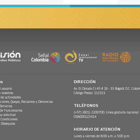
os
DIRECCIÓN
l usuario
Av. El Dorado Cr.45 # 26 - 33 Bogotá D.C. Colom
n nosotros
Código Postal: 111321
 de actividades
ciones, Quejas, Reclamos y Denuncias
TELÉFONOS
Servicios
 de Funcionarios
(+57) (601) 2200700. Línea gratuita nacional:
su solicitud
018000123414
 Condiciones
 Obsequios
HORARIO DE ATENCIÓN
Lunes a viernes de 8:00 a.m. a 5:00 p.m.