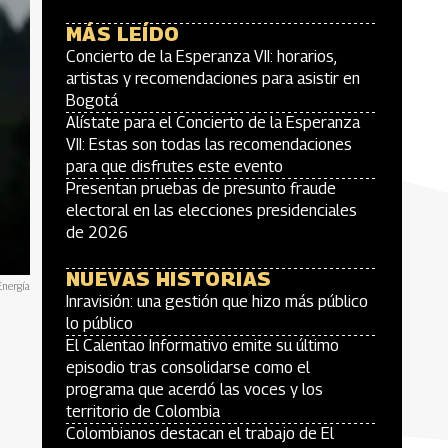
MÁS LEÍDO
Concierto de la Esperanza VII: horarios,
artistas y recomendaciones para asistir en
Bogotá
Alístate para el Concierto de la Esperanza
VII: Estas son todas las recomendaciones
para que disfrutes este evento
Presentan pruebas de presunto fraude
electoral en las elecciones presidenciales
de 2026
NUEVAS HISTORIAS
Energía
Inravisión: una gestión que hizo más público
lo público
El Calentao Informativo emite su último
episodio tras consolidarse como el
programa que acerdó las voces y los
territorio de Colombia
Colombianos destacan el trabajo de El