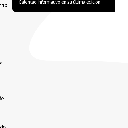
Calentao Informativo en su última edición
erno
o
s
de
ndo