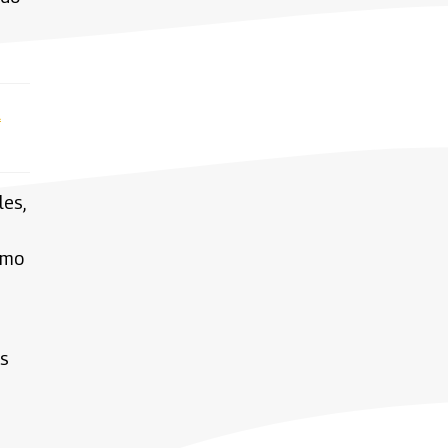
a
les,
omo
as