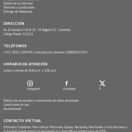
Estado de su solicitud
Términos y Condiciones
Entrega de Obsequios
DIRECCIÓN
Av. El Dorado Cr.45 # 26 - 33 Bogotá D.C. Colombia.
Código Postal: 111321
TELÉFONOS
(+57) (601) 2200700. Línea gratuita nacional: 018000123414
HORARIO DE ATENCIÓN
Lunes a viernes de 8:00 a.m. a 5:00 p.m.
Instagram
Facebook
X
Política de privacidad y tratamiento de datos personales
Condiciones de uso
Accesibilidad
CONTACTO VIRTUAL
Estimado Ciudadano: Para radicar Peticiones, Quejas, Reclamos, Solicitudes y Felicitaciones a
la Entidad puede remitir lo pertinente al Correo Oficial Institucional de RTVC