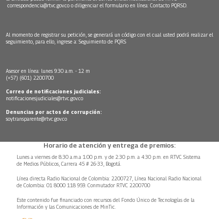
correspondencia@rtvc.gov.co
o diligenciar el formulario en línea:
Contacto PQRSD.
Al momento de registrar su petición, se generará un código con el cual usted podrá realizar el
seguimiento, para ello, ingrese a:
Seguimiento de PQRS
Asesor en línea: lunes 9:30 a.m. - 12 m
(+57) (601) 2200700
Correo de notificaciones judiciales:
notificacionesjudiciales@rtvc.gov.co
Denuncias por actos de corrupción:
soytransparente@rtvc.gov.co
Horario de atención y entrega de premios:
Lunes a viernes de 8:30 a.m.a 1:00 p.m. y de 2:30 p.m. a 4:30 p.m. en RTVC Sistema
de Medios Públicos, Carrera 45 # 26-33, Bogotá.
Línea directa Radio Nacional de Colombia: 2200727, Línea Nacional Radio Nacional
de Colombia: 01 8000 118 959. Conmutador RTVC 2200700
Este contenido fue financiado con recursos del Fondo Único de Tecnologías de la
Información y las Comunicaciones de MinTic.