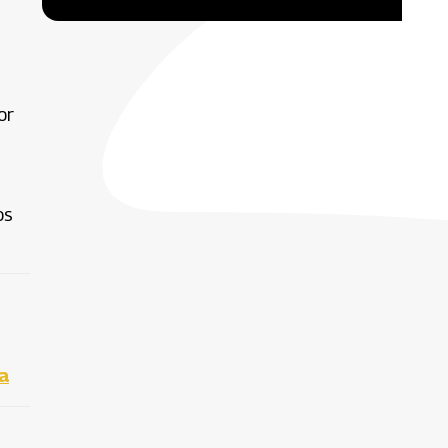
or
os
a