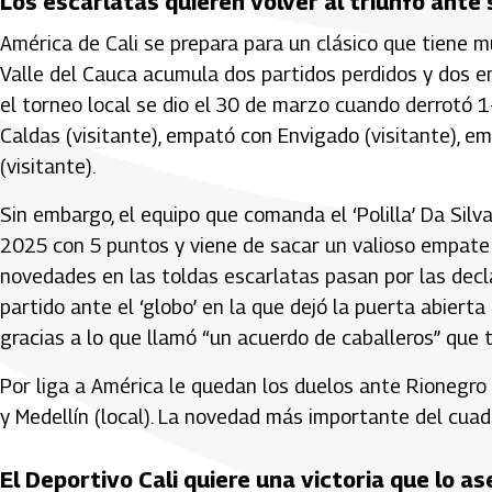
Los escarlatas quieren volver al triunfo ante s
América de Cali se prepara para un clásico que tiene m
Valle del Cauca acumula dos partidos perdidos y dos em
el torneo local se dio el 30 de marzo cuando derrotó 1
Caldas (visitante), empató con Envigado (visitante), em
(visitante).
Sin embargo, el equipo que comanda el ‘Polilla’ Da Si
2025 con 5 puntos y viene de sacar un valioso empate 
novedades en las toldas escarlatas pasan por las dec
partido ante el ‘globo’ en la que dejó la puerta abiert
gracias a lo que llamó “un acuerdo de caballeros” que ti
Por liga a América le quedan los duelos ante Rionegro (
y Medellín (local). La novedad más importante del cuadr
El Deportivo Cali quiere una victoria que lo a