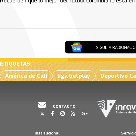
Recuerden que lo mejor del fútbol colombiano está en
Artículos Player
SIGUE A RADIONACI
ETIQUETAS
América de Cali
liga betplay
Deportivo Ca
CONTACTO
Institucional
Servici