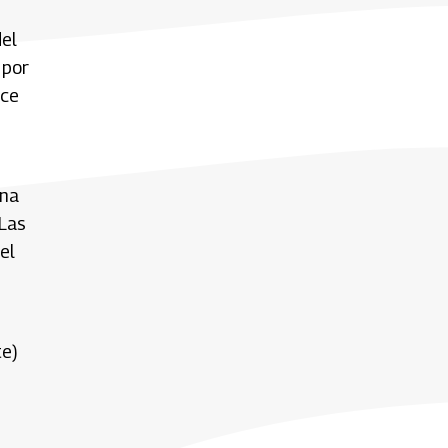
del
 por
nce
ana
 Las
el
te)