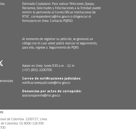
bia.
Estimado Ciudadano: Para radicar Peticiones, Quejas,
Reclamos, Solicitudes y Felicitaciones a la Entidad puede
remitir lo pertinente al Correo Oficial Institucional de
RTVC
correspondencia@rtvc.gov.co
o diligenciar el
formulario en línea:
Contacto PQRSD.
Al momento de registrar su petición, se generará un
código con el cual usted podrá realizar el seguimiento,
para ello, ingrese a:
Seguimiento de PQRS
Asesor en línea: lunes 9:30 a.m. - 12 m
(+57) (601) 2200700
Correo de notificaciones judiciales:
personales
notificacionesjudiciales@rtvc.gov.co
Denuncias por actos de corrupción:
soytransparente@rtvc.gov.co
s:
ional de Colombia: 2200727, Línea
l de Colombia: 01 8000 118 959.
0700