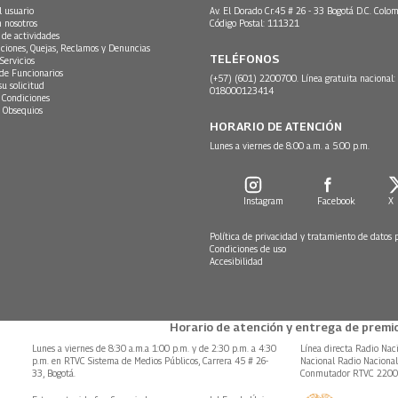
l usuario
Av. El Dorado Cr.45 # 26 - 33 Bogotá D.C. Colom
n nosotros
Código Postal: 111321
 de actividades
ciones, Quejas, Reclamos y Denuncias
TELÉFONOS
Servicios
 de Funcionarios
(+57) (601) 2200700. Línea gratuita nacional:
su solicitud
018000123414
 Condiciones
 Obsequios
HORARIO DE ATENCIÓN
Lunes a viernes de 8:00 a.m. a 5:00 p.m.
Instagram
Facebook
X
Política de privacidad y tratamiento de datos 
Condiciones de uso
Accesibilidad
Horario de atención y entrega de premio
Lunes a viernes de 8:30 a.m.a 1:00 p.m. y de 2:30 p.m. a 4:30
Línea directa Radio Nac
p.m. en RTVC Sistema de Medios Públicos, Carrera 45 # 26-
Nacional Radio Naciona
33, Bogotá.
Conmutador RTVC 220