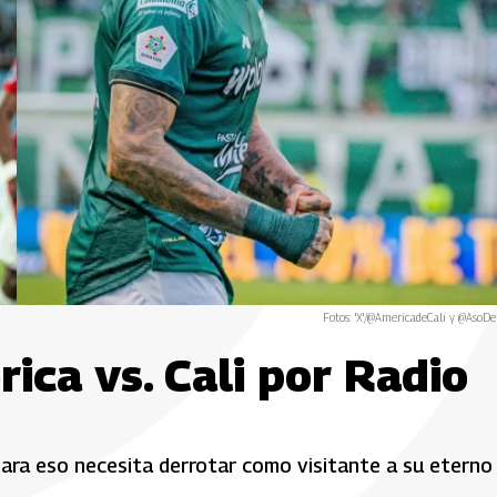
Fotos: 'X'/@AmericadeCali y @AsoDe
ica vs. Cali por Radio
para eso necesita derrotar como visitante a su eterno