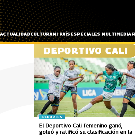
Pasar al contenido principal
ACTUALIDAD
CULTURA
MI PAÍS
ESPECIALES MULTIMEDIA
F
DEPORTIVO CALI
DEPORTES
El Deportivo Cali femenino ganó,
goleó y ratificó su clasificación en la