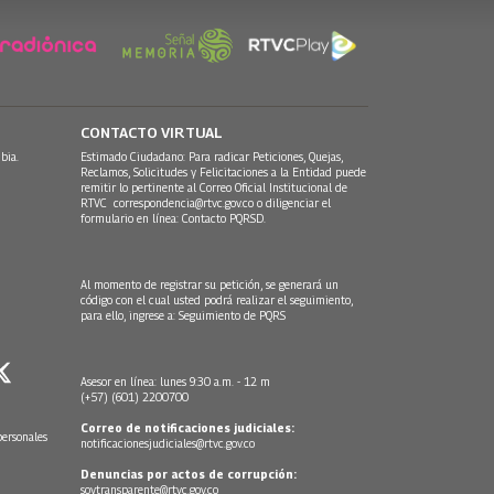
CONTACTO VIRTUAL
bia.
Estimado Ciudadano: Para radicar Peticiones, Quejas,
Reclamos, Solicitudes y Felicitaciones a la Entidad puede
remitir lo pertinente al Correo Oficial Institucional de
RTVC
correspondencia@rtvc.gov.co
o diligenciar el
formulario en línea:
Contacto PQRSD.
Al momento de registrar su petición, se generará un
código con el cual usted podrá realizar el seguimiento,
para ello, ingrese a:
Seguimiento de PQRS
Asesor en línea: lunes 9:30 a.m. - 12 m
(+57) (601) 2200700
Correo de notificaciones judiciales:
personales
notificacionesjudiciales@rtvc.gov.co
Denuncias por actos de corrupción:
soytransparente@rtvc.gov.co