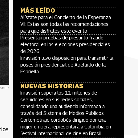
MÁS LEÍDO
Alístate para el Concierto de la Esperanza
VII: Estas son todas las recomendaciones
para que disfrutes este evento
Presentan pruebas de presunto fraude
electoral en las elecciones presidenciales
de 2026
Inravisión tuvo disposición para transmitir la
posesión presidencial de Abelardo de la
Espriella
NUEVAS HISTORIAS
edellín
Inravisión supera los 11 millones de
seguidores en sus redes sociales,
consolidando una audiencia informada a
través del Sistema de Medios Públicos
Cortometraje cordobés dirigido por una
mujer emberá representará a Colombia en
rios
festival internacional de cine en Brasil