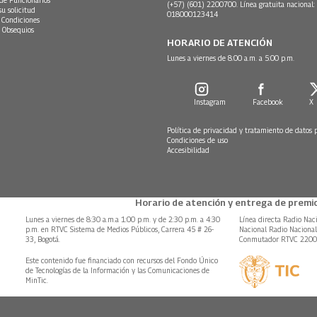
 de Funcionarios
(+57) (601) 2200700. Línea gratuita nacional:
su solicitud
018000123414
 Condiciones
 Obsequios
HORARIO DE ATENCIÓN
Lunes a viernes de 8:00 a.m. a 5:00 p.m.
Instagram
Facebook
X
Política de privacidad y tratamiento de datos 
Condiciones de uso
Accesibilidad
Horario de atención y entrega de premio
Lunes a viernes de 8:30 a.m.a 1:00 p.m. y de 2:30 p.m. a 4:30
Línea directa Radio Nac
p.m. en RTVC Sistema de Medios Públicos, Carrera 45 # 26-
Nacional Radio Naciona
33, Bogotá.
Conmutador RTVC 220
Este contenido fue financiado con recursos del Fondo Único
de Tecnologías de la Información y las Comunicaciones de
MinTic.