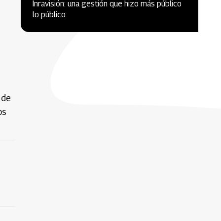
Inravisión: una gestión que hizo más público
lo público
e
 de
os