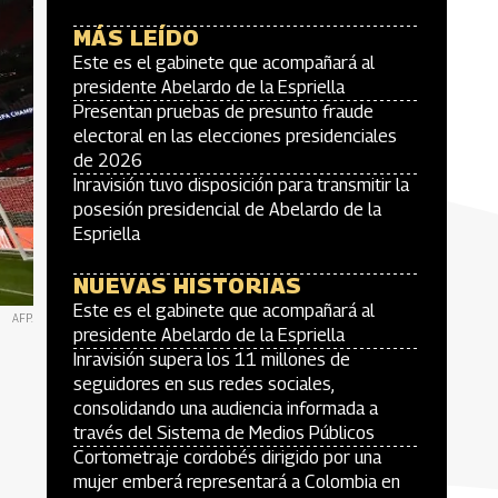
MÁS LEÍDO
Este es el gabinete que acompañará al
presidente Abelardo de la Espriella
Presentan pruebas de presunto fraude
electoral en las elecciones presidenciales
de 2026
Inravisión tuvo disposición para transmitir la
posesión presidencial de Abelardo de la
Espriella
NUEVAS HISTORIAS
Este es el gabinete que acompañará al
AFP.
presidente Abelardo de la Espriella
Inravisión supera los 11 millones de
seguidores en sus redes sociales,
consolidando una audiencia informada a
través del Sistema de Medios Públicos
Cortometraje cordobés dirigido por una
mujer emberá representará a Colombia en