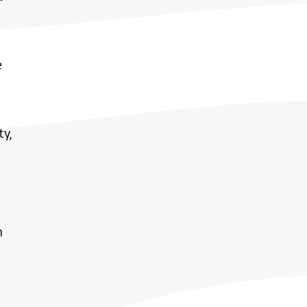
e
e
y,
n