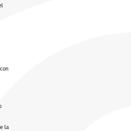
el
 con
o
e la