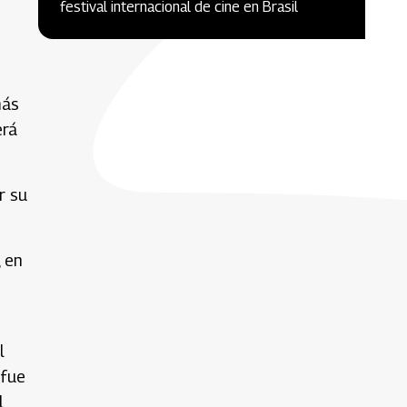
festival internacional de cine en Brasil
más
erá
r su
, en
l
 fue
l