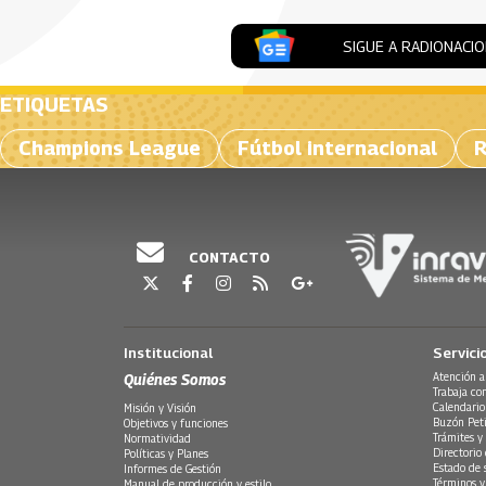
SIGUE A RADIONACI
ETIQUETAS
Champions League
Fútbol internacional
R
CONTACTO
Institucional
Servici
Quiénes Somos
Atención a
Trabaja co
Calendario
Misión y Visión
Buzón Peti
Objetivos y funciones
Trámites y 
Normatividad
Directorio
Políticas y Planes
Estado de 
Informes de Gestión
Términos y
Manual de producción y estilo