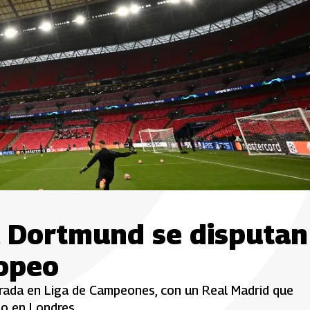
a Dortmund se disputan
ropeo
orada en Liga de Campeones, con un Real Madrid que
lo en Londres.