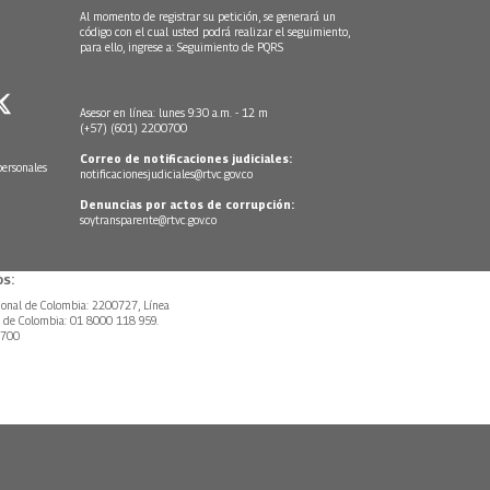
Al momento de registrar su petición, se generará un
código con el cual usted podrá realizar el seguimiento,
para ello, ingrese a:
Seguimiento de PQRS
Asesor en línea: lunes 9:30 a.m. - 12 m
(+57) (601) 2200700
Correo de notificaciones judiciales:
personales
notificacionesjudiciales@rtvc.gov.co
Denuncias por actos de corrupción:
soytransparente@rtvc.gov.co
s:
ional de Colombia: 2200727, Línea
l de Colombia: 01 8000 118 959.
0700