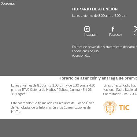
 Obsequios
HORARIO DE ATENCIÓN
Lunes a viernes de 8:00 a.m. a 5:00 p.m.
Instagram
Facebook
X
Política de privacidad y tratamiento de datos 
Condiciones de uso
Accesibilidad
Horario de atención y entrega de premio
Lunes a viernes de 8:30 a.m.a 1:00 p.m. y de 2:30 p.m. a 4:30
Línea directa Radio Nac
p.m. en RTVC Sistema de Medios Públicos, Carrera 45 # 26-
Nacional Radio Naciona
33, Bogotá.
Conmutador RTVC 220
Este contenido fue financiado con recursos del Fondo Único
de Tecnologías de la Información y las Comunicaciones de
MinTic.