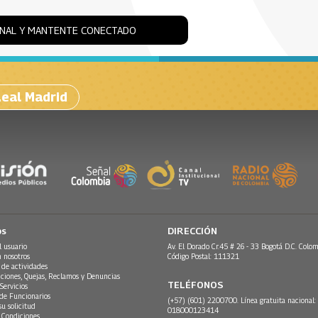
ONAL Y MANTENTE CONECTADO
eal Madrid
os
DIRECCIÓN
l usuario
Av. El Dorado Cr.45 # 26 - 33 Bogotá D.C. Colom
n nosotros
Código Postal: 111321
 de actividades
ciones, Quejas, Reclamos y Denuncias
TELÉFONOS
Servicios
 de Funcionarios
(+57) (601) 2200700. Línea gratuita nacional:
su solicitud
018000123414
 Condiciones