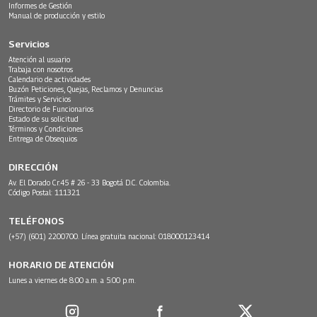
Informes de Gestión
Manual de producción y estilo
Servicios
Atención al usuario
Trabaja con nosotros
Calendario de actividades
Buzón Peticiones, Quejas, Reclamos y Denuncias
Trámites y Servicios
Directorio de Funcionarios
Estado de su solicitud
Términos y Condiciones
Entrega de Obsequios
DIRECCIÓN
Av. El Dorado Cr.45 # 26 - 33 Bogotá D.C. Colombia.
Código Postal: 111321
TELÉFONOS
(+57) (601) 2200700. Línea gratuita nacional: 018000123414
HORARIO DE ATENCIÓN
Lunes a viernes de 8:00 a.m. a 5:00 p.m.