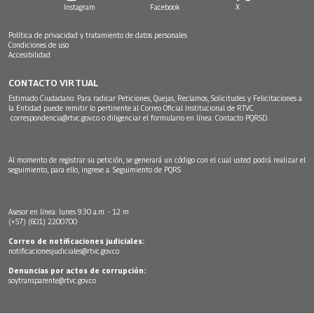
Instagram
Facebook
X
Política de privacidad y tratamiento de datos personales
Condiciones de uso
Accesibilidad
CONTACTO VIRTUAL
Estimado Ciudadano: Para radicar Peticiones, Quejas, Reclamos, Solicitudes y Felicitaciones a
la Entidad puede remitir lo pertinente al Correo Oficial Institucional de RTVC
correspondencia@rtvc.gov.co
o diligenciar el formulario en línea:
Contacto PQRSD.
Al momento de registrar su petición, se generará un código con el cual usted podrá realizar el
seguimiento, para ello, ingrese a:
Seguimiento de PQRS
Asesor en línea: lunes 9:30 a.m. - 12 m
(+57) (601) 2200700
Correo de notificaciones judiciales:
notificacionesjudiciales@rtvc.gov.co
Denuncias por actos de corrupción:
soytransparente@rtvc.gov.co