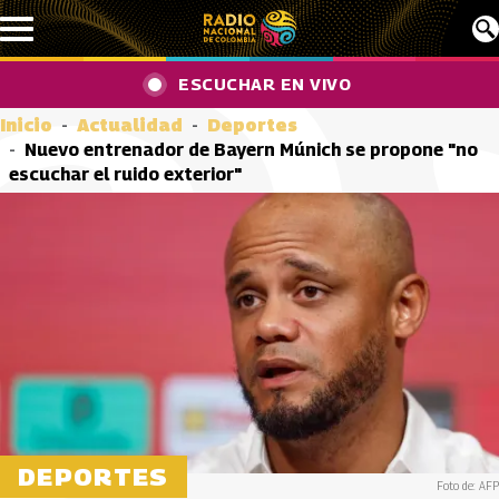
Pasar al contenido principal
ESCUCHAR EN VIVO
Inicio
Actualidad
Deportes
Nuevo entrenador de Bayern Múnich se propone "no
escuchar el ruido exterior"
DEPORTES
Foto de: AFP