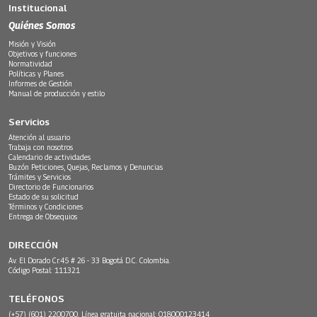
Institucional
Quiénes Somos
Misión y Visión
Objetivos y funciones
Normatividad
Políticas y Planes
Informes de Gestión
Manual de producción y estilo
Servicios
Atención al usuario
Trabaja con nosotros
Calendario de actividades
Buzón Peticiones, Quejas, Reclamos y Denuncias
Trámites y Servicios
Directorio de Funcionarios
Estado de su solicitud
Términos y Condiciones
Entrega de Obsequios
DIRECCIÓN
Av. El Dorado Cr.45 # 26 - 33 Bogotá D.C. Colombia.
Código Postal: 111321
TELÉFONOS
(+57) (601) 2200700. Línea gratuita nacional: 018000123414