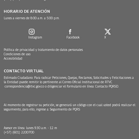
HORARIO DE ATENCIÓN
Lunes a viernes de 8:00 a.m. a 5:00 p.m.
Instagram
Facebook
X
Política de privacidad y tratamiento de datos personales
Condiciones de uso
Accesibilidad
CONTACTO VIRTUAL
Estimado Ciudadano: Para radicar Peticiones, Quejas, Reclamos, Solicitudes y Felicitaciones a
la Entidad puede remitir lo pertinente al Correo Oficial Institucional de RTVC
correspondencia@rtvc.gov.co
o diligenciar el formulario en línea:
Contacto PQRSD.
Al momento de registrar su petición, se generará un código con el cual usted podrá realizar el
seguimiento, para ello, ingrese a:
Seguimiento de PQRS
Asesor en línea: lunes 9:30 a.m. - 12 m
(+57) (601) 2200700