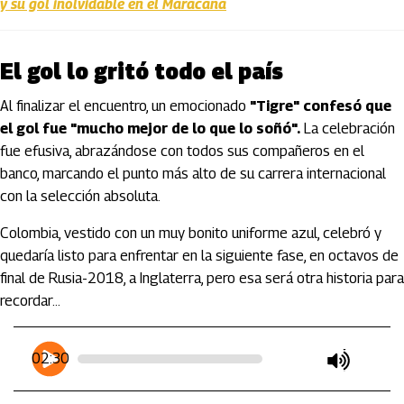
y su gol inolvidable en el Maracaná
El gol lo gritó todo el país
Al finalizar el encuentro, un emocionado
"Tigre" confesó que
el gol fue "mucho mejor de lo que lo soñó".
La celebración
fue efusiva, abrazándose con todos sus compañeros en el
banco, marcando el punto más alto de su carrera internacional
con la selección absoluta.
Colombia, vestido con un muy bonito uniforme azul, celebró y
quedaría listo para enfrentar en la siguiente fase, en octavos de
final de Rusia-2018, a Inglaterra, pero esa será otra historia para
recordar…
Artículos Player
Player Articulos
02:30
play
mute