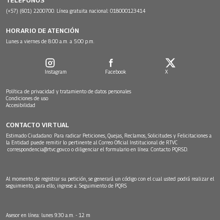
(+57) (601) 2200700. Línea gratuita nacional: 018000123414
HORARIO DE ATENCIÓN
Lunes a viernes de 8:00 a.m. a 5:00 p.m.
Instagram
Facebook
X
Política de privacidad y tratamiento de datos personales
Condiciones de uso
Accesibilidad
CONTACTO VIRTUAL
Estimado Ciudadano: Para radicar Peticiones, Quejas, Reclamos, Solicitudes y Felicitaciones a
la Entidad puede remitir lo pertinente al Correo Oficial Institucional de RTVC
correspondencia@rtvc.gov.co
o diligenciar el formulario en línea:
Contacto PQRSD.
Al momento de registrar su petición, se generará un código con el cual usted podrá realizar el
seguimiento, para ello, ingrese a:
Seguimiento de PQRS
Asesor en línea: lunes 9:30 a.m. - 12 m