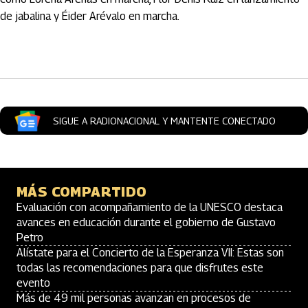
de jabalina y Éider Arévalo en marcha.
Artículos Player
SIGUE A RADIONACIONAL Y MANTENTE CONECTADO
MÁS COMPARTIDO
Evaluación con acompañamiento de la UNESCO destaca
avances en educación durante el gobierno de Gustavo
Petro
Alístate para el Concierto de la Esperanza VII: Estas son
todas las recomendaciones para que disfrutes este
evento
Más de 49 mil personas avanzan en procesos de