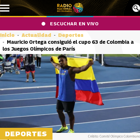
Pasar al contenido principal
ESCUCHAR EN VIVO
Inicio
Actualidad
Deportes
Mauricio Ortega consiguió el cupo 63 de Colombia a
los Juegos Olímpicos de París
DEPORTES
Crédito: Comité Olímpico Colombiano