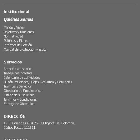
Institucional
Quiénes Somos
Misión y Visión
Objetivos y funciones
Normatividad
Políticas y Planes
Informes de Gestión
Manual de producción y estilo
Servicios
Atención al usuario
Trabaja con nosotros
Calendario de actividades
Buzón Peticiones, Quejas, Reclamos y Denuncias
Trámites y Servicios
Directorio de Funcionarios
Estado de su solicitud
Términos y Condiciones
Entrega de Obsequios
DIRECCIÓN
Av. El Dorado Cr.45 # 26 - 33 Bogotá D.C. Colombia.
Código Postal: 111321
TELÉFONOS