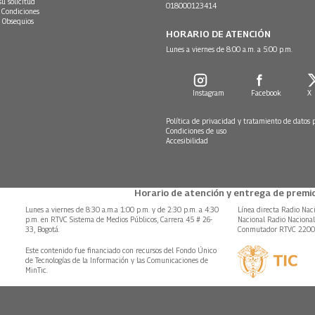
su solicitud
018000123414
 Condiciones
 Obsequios
HORARIO DE ATENCIÓN
Lunes a viernes de 8:00 a.m. a 5:00 p.m.
Instagram
Facebook
X
Política de privacidad y tratamiento de datos 
Condiciones de uso
Accesibilidad
Horario de atención y entrega de premio
Lunes a viernes de 8:30 a.m.a 1:00 p.m. y de 2:30 p.m. a 4:30
Línea directa Radio Nac
p.m. en RTVC Sistema de Medios Públicos, Carrera 45 # 26-
Nacional Radio Naciona
33, Bogotá.
Conmutador RTVC 220
Este contenido fue financiado con recursos del Fondo Único
de Tecnologías de la Información y las Comunicaciones de
MinTic.