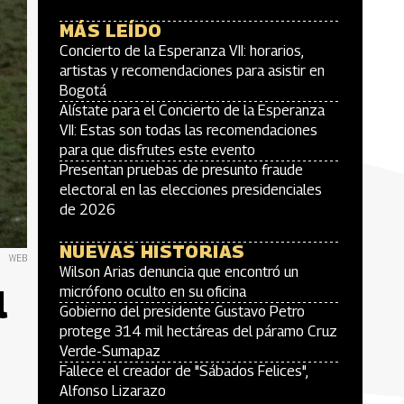
MÁS LEÍDO
Concierto de la Esperanza VII: horarios,
artistas y recomendaciones para asistir en
Bogotá
Alístate para el Concierto de la Esperanza
VII: Estas son todas las recomendaciones
para que disfrutes este evento
Presentan pruebas de presunto fraude
electoral en las elecciones presidenciales
de 2026
NUEVAS HISTORIAS
WEB
Wilson Arias denuncia que encontró un
l
micrófono oculto en su oficina
Gobierno del presidente Gustavo Petro
protege 314 mil hectáreas del páramo Cruz
Verde-Sumapaz
Fallece el creador de "Sábados Felices",
Alfonso Lizarazo