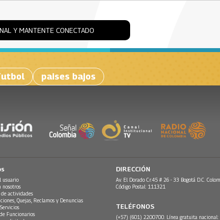
ONAL Y MANTENTE CONECTADO
Futbol
paises bajos
os
DIRECCIÓN
l usuario
Av. El Dorado Cr.45 # 26 - 33 Bogotá D.C. Colom
n nosotros
Código Postal: 111321
 de actividades
ciones, Quejas, Reclamos y Denuncias
TELÉFONOS
Servicios
 de Funcionarios
(+57) (601) 2200700. Línea gratuita nacional: