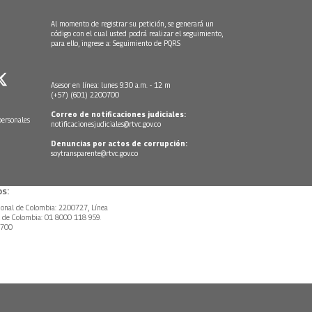
Al momento de registrar su petición, se generará un
código con el cual usted podrá realizar el seguimiento,
para ello, ingrese a:
Seguimiento de PQRS
Asesor en línea: lunes 9:30 a.m. - 12 m
(+57) (601) 2200700
Correo de notificaciones judiciales:
personales
notificacionesjudiciales@rtvc.gov.co
Denuncias por actos de corrupción:
soytransparente@rtvc.gov.co
s:
ional de Colombia: 2200727, Línea
l de Colombia: 01 8000 118 959.
0700