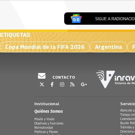
SIGUE A RADIONACI
ETIQUETAS
Copa Mundial de la FIFA 2026
Argentina
CONTACTO
Institucional
Servici
Quiénes Somos
Atención a
Trabaja co
Calendario
Misión y Visión
Buzón Peti
Objetivos y funciones
Trámites y 
Normatividad
Directorio
Políticas y Planes