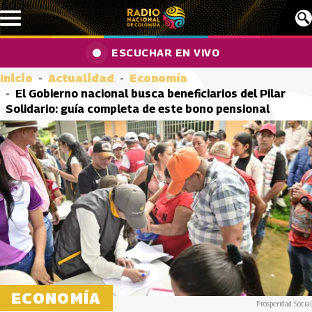
Pasar al contenido principal
ESCUCHAR EN VIVO
Inicio
Actualidad
Economía
El Gobierno nacional busca beneficiarios del Pilar
Solidario: guía completa de este bono pensional
ECONOMÍA
Prosperidad Social