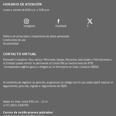
HORARIO DE ATENCIÓN
Lunes a viernes de 8:00 a.m. a 5:00 p.m.
Instagram
Facebook
X
Política de privacidad y tratamiento de datos personales
Condiciones de uso
Accesibilidad
CONTACTO VIRTUAL
Estimado Ciudadano: Para radicar Peticiones, Quejas, Reclamos, Solicitudes y Felicitaciones a
la Entidad puede remitir lo pertinente al Correo Oficial Institucional de RTVC
correspondencia@rtvc.gov.co
o diligenciar el formulario en línea:
Contacto PQRSD.
Al momento de registrar su petición, se generará un código con el cual usted podrá realizar el
seguimiento, para ello, ingrese a:
Seguimiento de PQRS
Asesor en línea: lunes 9:30 a.m. - 12 m
(+57) (601) 2200700
Correo de notificaciones judiciales:
notificacionesjudiciales@rtvc.gov.co