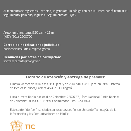
Al momento de registrar su petición, se generará un código con el cual usted podrá realizar el
seguimiento, para ello, ingrese a:
Seguimiento de PQRS
Asesor en línea: lunes 9:30 a.m. - 12 m
(+57) (601) 2200700
Correo de notificaciones judiciales:
notificacionesjudiciales@rtvc.gov.co
Denuncias por actos de corrupción:
soytransparente@rtvc.gov.co
Horario de atención y entrega de premios:
Lunes a viernes de 8:30 a.m.a 1:00 p.m. y de 2:30 p.m. a 4:30 p.m. en RTVC Sistema
de Medios Públicos, Carrera 45 # 26-33, Bogotá.
Línea directa Radio Nacional de Colombia: 2200727, Línea Nacional Radio Nacional
de Colombia: 01 8000 118 959. Conmutador RTVC 2200700
Este contenido fue financiado con recursos del Fondo Único de Tecnologías de la
Información y las Comunicaciones de MinTic.