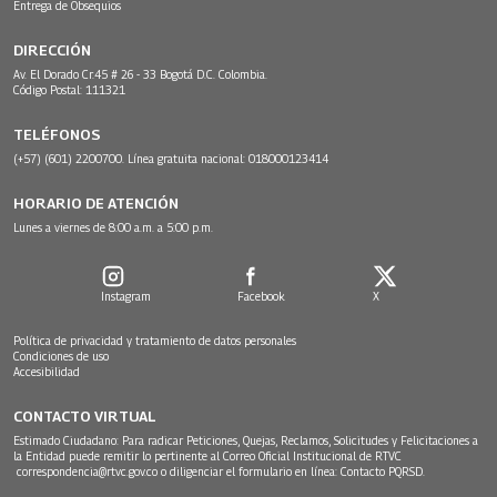
Entrega de Obsequios
DIRECCIÓN
Av. El Dorado Cr.45 # 26 - 33 Bogotá D.C. Colombia.
Código Postal: 111321
TELÉFONOS
(+57) (601) 2200700. Línea gratuita nacional: 018000123414
HORARIO DE ATENCIÓN
Lunes a viernes de 8:00 a.m. a 5:00 p.m.
Instagram
Facebook
X
Política de privacidad y tratamiento de datos personales
Condiciones de uso
Accesibilidad
CONTACTO VIRTUAL
Estimado Ciudadano: Para radicar Peticiones, Quejas, Reclamos, Solicitudes y Felicitaciones a
la Entidad puede remitir lo pertinente al Correo Oficial Institucional de RTVC
correspondencia@rtvc.gov.co
o diligenciar el formulario en línea:
Contacto PQRSD.