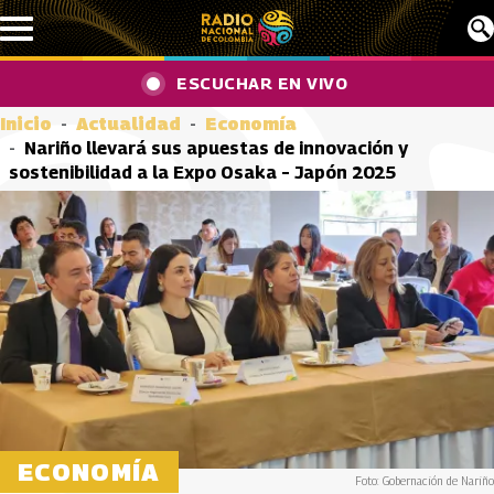
Pasar al contenido principal
ESCUCHAR EN VIVO
Inicio
Actualidad
Economía
Nariño llevará sus apuestas de innovación y
sostenibilidad a la Expo Osaka – Japón 2025
ECONOMÍA
Foto: Gobernación de Nariño