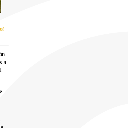
el
ón.
s a
.
s
l
de