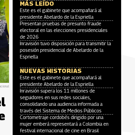
MÁS LEÍDO
Este es el gabinete que acompañará al
presidente Abelardo de la Espriella
Presentan pruebas de presunto fraude
electoral en las elecciones presidenciales
de 2026
Inravisión tuvo disposición para transmitir la
posesión presidencial de Abelardo de la
Espriella
NUEVAS HISTORIAS
Este es el gabinete que acompañará al
presidente Abelardo de la Espriella
acional
Inravisión supera los 11 millones de
l
seguidores en sus redes sociales,
consolidando una audiencia informada a
través del Sistema de Medios Públicos
e
Cortometraje cordobés dirigido por una
mujer emberá representará a Colombia en
festival internacional de cine en Brasil