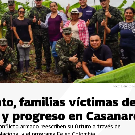
Foto: Ejército N
, familias víctimas de
 y progreso en Casanar
conflicto armado reescriben su futuro a través de
Nacional y el programa Fe en Colombia.