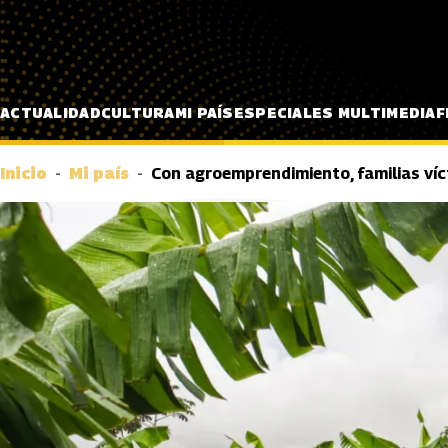
Pasar al contenido principal
ACTUALIDAD
CULTURA
MI PAÍS
ESPECIALES MULTIMEDIA
F
Inicio
Mi país
Con agroemprendimiento, familias víc