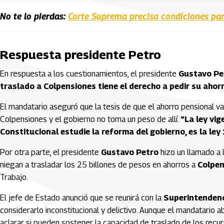
No te lo pierdas:
Corte Suprema precisa condiciones par
Respuesta presidente Petro
En respuesta a los cuestionamientos, el presidente
Gustavo Pet
traslado a Colpensiones tiene el derecho a pedir su aho
El mandatario aseguró que la tesis de que el ahorro pensional va 
Colpensiones y el gobierno no toma un peso de allí.
“La ley vig
Constitucional estudie la reforma del gobierno, es la ley
Por otra parte, el presidente
Gustavo Petro
hizo un llamado a 
niegan a trasladar los 25 billones de pesos en ahorros a
Colpen
Trabajo.
El jefe de Estado anunció que se reunirá con la
Superintendenc
considerarlo inconstitucional y delictivo. Aunque el mandatario a
aclarar si pueden sostener la capacidad de traslado de los recu