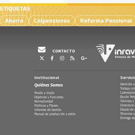
ETIQUETAS
Ahorro
Colpensiones
Reforma Pensional
CONTACTO
Institucional
Servici
Quiénes Somos
Atención a
Trabaja co
Calendario
Misión y Visión
Buzón Peti
Objetivos y funciones
Trámites y 
Normatividad
Directorio
Políticas y Planes
Estado de 
Informes de Gestión
Términos y
Manual de producción y estilo
Entrega de