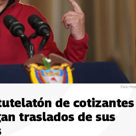
Flickr Pres
tutelatón de cotizantes
gan traslados de sus
s