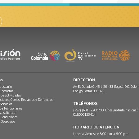
os
DIRECCIÓN
l usuario
Av. El Dorado Cr.45 # 26 - 33 Bogotá D.C. Colom
n nosotros
Código Postal: 111321
 de actividades
ciones, Quejas, Reclamos y Denuncias
TELÉFONOS
Servicios
 de Funcionarios
(+57) (601) 2200700. Línea gratuita nacional:
su solicitud
018000123414
 Condiciones
 Obsequios
HORARIO DE ATENCIÓN
Lunes a viernes de 8:00 a.m. a 5:00 p.m.