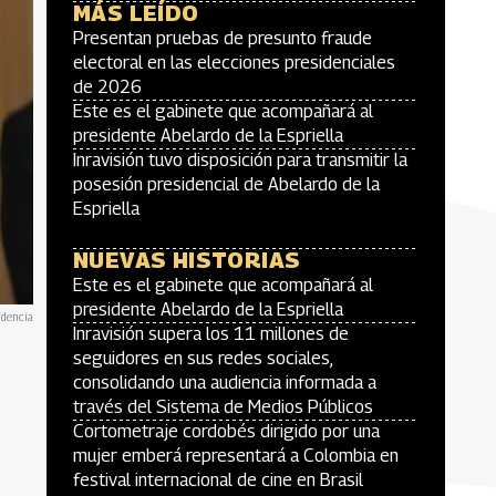
MÁS LEÍDO
Presentan pruebas de presunto fraude
electoral en las elecciones presidenciales
de 2026
Este es el gabinete que acompañará al
presidente Abelardo de la Espriella
Inravisión tuvo disposición para transmitir la
posesión presidencial de Abelardo de la
Espriella
NUEVAS HISTORIAS
Este es el gabinete que acompañará al
presidente Abelardo de la Espriella
idencia
Inravisión supera los 11 millones de
seguidores en sus redes sociales,
consolidando una audiencia informada a
través del Sistema de Medios Públicos
Cortometraje cordobés dirigido por una
mujer emberá representará a Colombia en
festival internacional de cine en Brasil