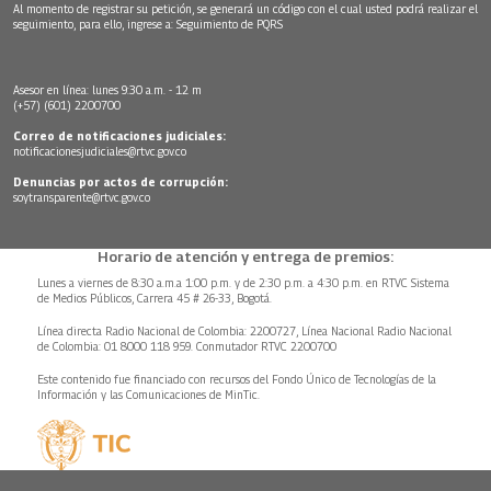
Al momento de registrar su petición, se generará un código con el cual usted podrá realizar el
seguimiento, para ello, ingrese a:
Seguimiento de PQRS
Asesor en línea: lunes 9:30 a.m. - 12 m
(+57) (601) 2200700
Correo de notificaciones judiciales:
notificacionesjudiciales@rtvc.gov.co
Denuncias por actos de corrupción:
soytransparente@rtvc.gov.co
Horario de atención y entrega de premios:
Lunes a viernes de 8:30 a.m.a 1:00 p.m. y de 2:30 p.m. a 4:30 p.m. en RTVC Sistema
de Medios Públicos, Carrera 45 # 26-33, Bogotá.
Línea directa Radio Nacional de Colombia: 2200727, Línea Nacional Radio Nacional
de Colombia: 01 8000 118 959. Conmutador RTVC 2200700
Este contenido fue financiado con recursos del Fondo Único de Tecnologías de la
Información y las Comunicaciones de MinTic.