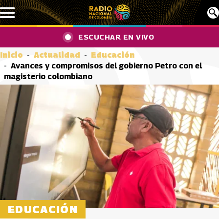
Pasar al contenido principal
ESCUCHAR EN VIVO
Inicio
Actualidad
Educación
Avances y compromisos del gobierno Petro con el
magisterio colombiano
EDUCACIÓN