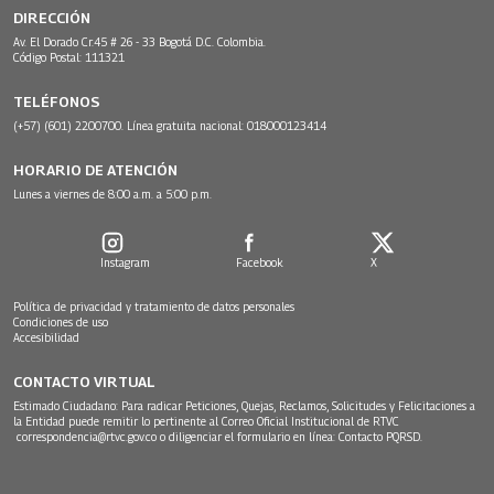
DIRECCIÓN
Av. El Dorado Cr.45 # 26 - 33 Bogotá D.C. Colombia.
Código Postal: 111321
TELÉFONOS
(+57) (601) 2200700. Línea gratuita nacional: 018000123414
HORARIO DE ATENCIÓN
Lunes a viernes de 8:00 a.m. a 5:00 p.m.
Instagram
Facebook
X
Política de privacidad y tratamiento de datos personales
Condiciones de uso
Accesibilidad
CONTACTO VIRTUAL
Estimado Ciudadano: Para radicar Peticiones, Quejas, Reclamos, Solicitudes y Felicitaciones a
la Entidad puede remitir lo pertinente al Correo Oficial Institucional de RTVC
correspondencia@rtvc.gov.co
o diligenciar el formulario en línea:
Contacto PQRSD.