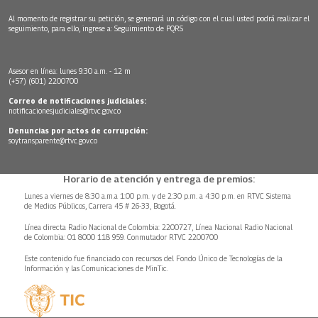
Al momento de registrar su petición, se generará un código con el cual usted podrá realizar el
seguimiento, para ello, ingrese a:
Seguimiento de PQRS
Asesor en línea: lunes 9:30 a.m. - 12 m
(+57) (601) 2200700
Correo de notificaciones judiciales:
notificacionesjudiciales@rtvc.gov.co
Denuncias por actos de corrupción:
soytransparente@rtvc.gov.co
Horario de atención y entrega de premios:
Lunes a viernes de 8:30 a.m.a 1:00 p.m. y de 2:30 p.m. a 4:30 p.m. en RTVC Sistema
de Medios Públicos, Carrera 45 # 26-33, Bogotá.
Línea directa Radio Nacional de Colombia: 2200727, Línea Nacional Radio Nacional
de Colombia: 01 8000 118 959. Conmutador RTVC 2200700
Este contenido fue financiado con recursos del Fondo Único de Tecnologías de la
Información y las Comunicaciones de MinTic.