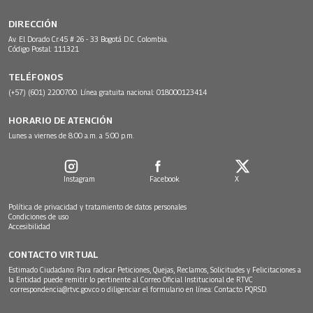
DIRECCIÓN
Av. El Dorado Cr.45 # 26 - 33 Bogotá D.C. Colombia.
Código Postal: 111321
TELÉFONOS
(+57) (601) 2200700. Línea gratuita nacional: 018000123414
HORARIO DE ATENCIÓN
Lunes a viernes de 8:00 a.m. a 5:00 p.m.
Instagram
Facebook
X
Política de privacidad y tratamiento de datos personales
Condiciones de uso
Accesibilidad
CONTACTO VIRTUAL
Estimado Ciudadano: Para radicar Peticiones, Quejas, Reclamos, Solicitudes y Felicitaciones a
la Entidad puede remitir lo pertinente al Correo Oficial Institucional de RTVC
correspondencia@rtvc.gov.co
o diligenciar el formulario en línea:
Contacto PQRSD.