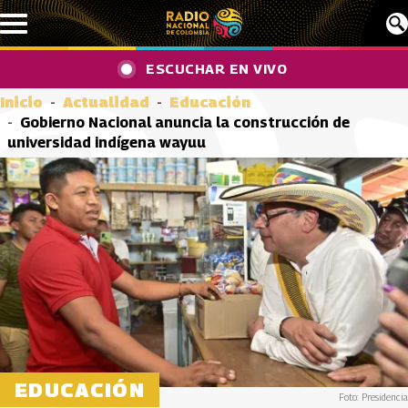
Pasar al contenido principal
ESCUCHAR EN VIVO
Inicio
Actualidad
Educación
Gobierno Nacional anuncia la construcción de
universidad indígena wayuu
EDUCACIÓN
Foto: Presidencia