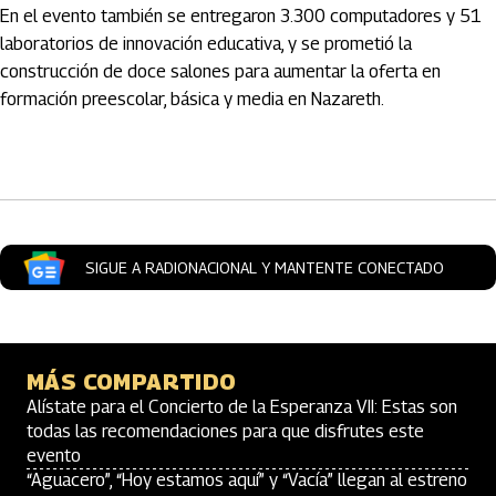
En el evento también se entregaron 3.300 computadores y 51
laboratorios de innovación educativa, y se prometió la
construcción de doce salones para aumentar la oferta en
formación preescolar, básica y media en Nazareth.
Artículos Player
SIGUE A RADIONACIONAL Y MANTENTE CONECTADO
MÁS COMPARTIDO
Alístate para el Concierto de la Esperanza VII: Estas son
todas las recomendaciones para que disfrutes este
evento
“Aguacero”, “Hoy estamos aquí” y “Vacía” llegan al estreno