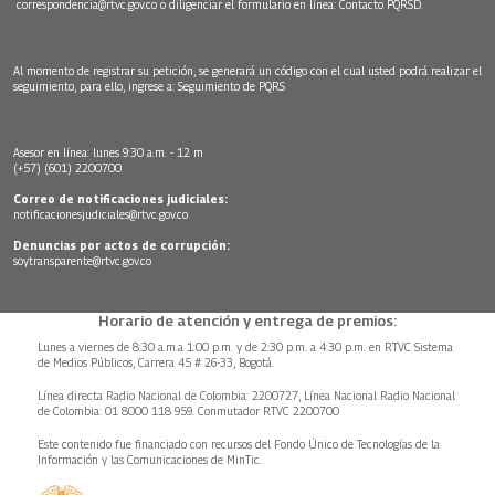
correspondencia@rtvc.gov.co
o diligenciar el formulario en línea:
Contacto PQRSD.
Al momento de registrar su petición, se generará un código con el cual usted podrá realizar el
seguimiento, para ello, ingrese a:
Seguimiento de PQRS
Asesor en línea: lunes 9:30 a.m. - 12 m
(+57) (601) 2200700
Correo de notificaciones judiciales:
notificacionesjudiciales@rtvc.gov.co
Denuncias por actos de corrupción:
soytransparente@rtvc.gov.co
Horario de atención y entrega de premios:
Lunes a viernes de 8:30 a.m.a 1:00 p.m. y de 2:30 p.m. a 4:30 p.m. en RTVC Sistema
de Medios Públicos, Carrera 45 # 26-33, Bogotá.
Línea directa Radio Nacional de Colombia: 2200727, Línea Nacional Radio Nacional
de Colombia: 01 8000 118 959. Conmutador RTVC 2200700
Este contenido fue financiado con recursos del Fondo Único de Tecnologías de la
Información y las Comunicaciones de MinTic.