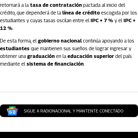
retornará a la
tasa de contratación
pactada al inicio del
crédito, que dependerá de la
línea de crédito
escogida por los
estudiantes y cuyas tasas oscilan entre el
IPC + 7 %
y el
IPC +
12 %
.
De esta forma, el
gobierno nacional
continúa apoyando a los
estudiantes
que mantienen sus sueños de lograr ingresar y
obtener una
graduación
en la
educación superior
del país
mediante el
sistema de financiación
.
Artículos Player
SIGUE A RADIONACIONAL Y MANTENTE CONECTADO