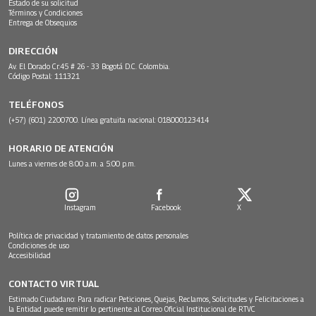
Estado de su solicitud
Términos y Condiciones
Entrega de Obsequios
DIRECCIÓN
Av. El Dorado Cr.45 # 26 - 33 Bogotá D.C. Colombia.
Código Postal: 111321
TELÉFONOS
(+57) (601) 2200700. Línea gratuita nacional: 018000123414
HORARIO DE ATENCIÓN
Lunes a viernes de 8:00 a.m. a 5:00 p.m.
Instagram
Facebook
X
Política de privacidad y tratamiento de datos personales
Condiciones de uso
Accesibilidad
CONTACTO VIRTUAL
Estimado Ciudadano: Para radicar Peticiones, Quejas, Reclamos, Solicitudes y Felicitaciones a
la Entidad puede remitir lo pertinente al Correo Oficial Institucional de RTVC