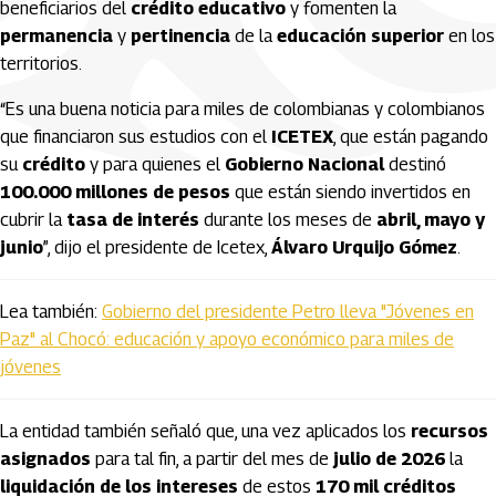
beneficiarios del
crédito educativo
y fomenten la
permanencia
y
pertinencia
de la
educación superior
en los
territorios.
“Es una buena noticia para miles de colombianas y colombianos
que financiaron sus estudios con el
ICETEX
, que están pagando
su
crédito
y para quienes el
Gobierno Nacional
destinó
100.000 millones de pesos
que están siendo invertidos en
cubrir la
tasa de interés
durante los meses de
abril, mayo y
junio
”, dijo el presidente de Icetex,
Álvaro Urquijo Gómez
.
Lea también:
Gobierno del presidente Petro lleva "Jóvenes en
Paz" al Chocó: educación y apoyo económico para miles de
jóvenes
La entidad también señaló que, una vez aplicados los
recursos
asignados
para tal fin, a partir del mes de
julio de 2026
la
liquidación de los intereses
de estos
170 mil créditos