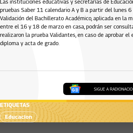
Las instituciones educativas y secretarías de Educaci
pruebas Saber 11 calendario A y B a partir del lunes 6
Validación del Bachillerato Académico, aplicada en la 
entre el 16 y 18 de marzo en casa, podrán ser consul
realizaron la prueba Validantes, en caso de aprobar e
diploma y acta de grado.
Artículos Player
SIGUE A RADIONACI
ETIQUETAS
Educacion