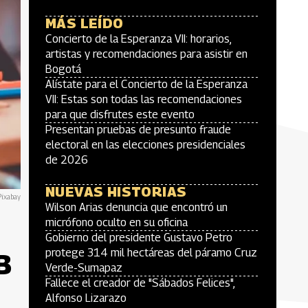
MÁS LEÍDO
Concierto de la Esperanza VII: horarios,
artistas y recomendaciones para asistir en
Bogotá
Alístate para el Concierto de la Esperanza
VII: Estas son todas las recomendaciones
para que disfrutes este evento
Presentan pruebas de presunto fraude
electoral en las elecciones presidenciales
de 2026
NUEVAS HISTORIAS
Pixabay
Wilson Arias denuncia que encontró un
micrófono oculto en su oficina
Gobierno del presidente Gustavo Petro
protege 314 mil hectáreas del páramo Cruz
B
Verde-Sumapaz
Fallece el creador de "Sábados Felices",
Alfonso Lizarazo