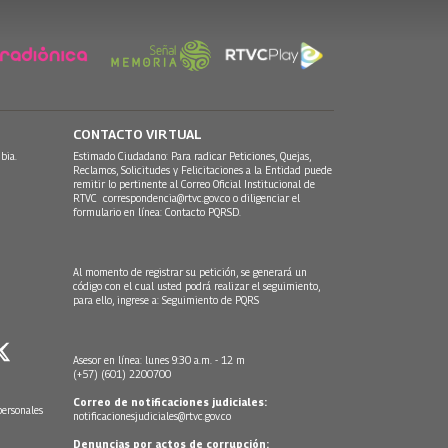
CONTACTO VIRTUAL
bia.
Estimado Ciudadano: Para radicar Peticiones, Quejas,
Reclamos, Solicitudes y Felicitaciones a la Entidad puede
remitir lo pertinente al Correo Oficial Institucional de
RTVC
correspondencia@rtvc.gov.co
o diligenciar el
formulario en línea:
Contacto PQRSD.
Al momento de registrar su petición, se generará un
código con el cual usted podrá realizar el seguimiento,
para ello, ingrese a:
Seguimiento de PQRS
Asesor en línea: lunes 9:30 a.m. - 12 m
(+57) (601) 2200700
Correo de notificaciones judiciales:
personales
notificacionesjudiciales@rtvc.gov.co
Denuncias por actos de corrupción: