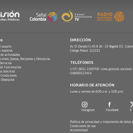
os
DIRECCIÓN
l usuario
Av. El Dorado Cr.45 # 26 - 33 Bogotá D.C. Colom
n nosotros
Código Postal: 111321
 de actividades
ciones, Quejas, Reclamos y Denuncias
TELÉFONOS
Servicios
 de Funcionarios
(+57) (601) 2200700. Línea gratuita nacional:
su solicitud
018000123414
 Condiciones
 Obsequios
HORARIO DE ATENCIÓN
Lunes a viernes de 8:00 a.m. a 5:00 p.m.
Instagram
Facebook
X
Política de privacidad y tratamiento de datos 
Condiciones de uso
Accesibilidad