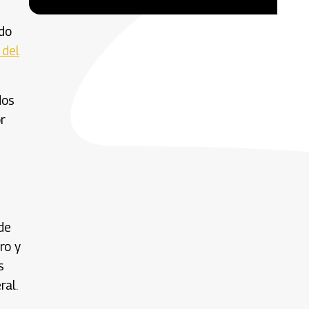
ado
 del
dos
r
de
ro y
s
ral.