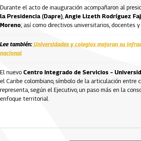
Durante el acto de inauguración acompañaron al presid
la Presidencia (Dapre)
,
Angie Lizeth Rodríguez Fa
Moreno
; así como directivos universitarios, docentes 
Lee también:
Universidades y colegios mejoran su infrae
nacional
El nuevo
Centro Integrado de Servicios – Universi
el Caribe colombiano, símbolo de la articulación entre 
representa, según el Ejecutivo, un paso más en la conso
enfoque territorial.
Artículos Player