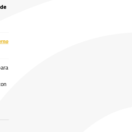
 de
erno
para
con