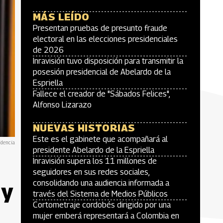
MÁS LEÍDO
Presentan pruebas de presunto fraude
electoral en las elecciones presidenciales
de 2026
Inravisión tuvo disposición para transmitir la
posesión presidencial de Abelardo de la
Espriella
Fallece el creador de "Sábados Felices",
Alfonso Lizarazo
NUEVAS HISTORIAS
Este es el gabinete que acompañará al
idencia
presidente Abelardo de la Espriella
Inravisión supera los 11 millones de
seguidores en sus redes sociales,
consolidando una audiencia informada a
 y
través del Sistema de Medios Públicos
Cortometraje cordobés dirigido por una
mujer emberá representará a Colombia en