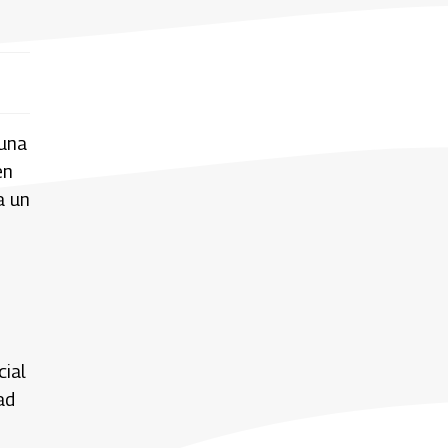
“una
en
a un
cial
ad