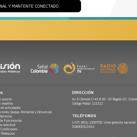
ONAL Y MANTENTE CONECTADO
os
DIRECCIÓN
l usuario
Av. El Dorado Cr.45 # 26 - 33 Bogotá D.C. Colom
n nosotros
Código Postal: 111321
 de actividades
ciones, Quejas, Reclamos y Denuncias
TELÉFONOS
Servicios
 de Funcionarios
(+57) (601) 2200700. Línea gratuita nacional:
su solicitud
018000123414
 Condiciones
 Obsequios