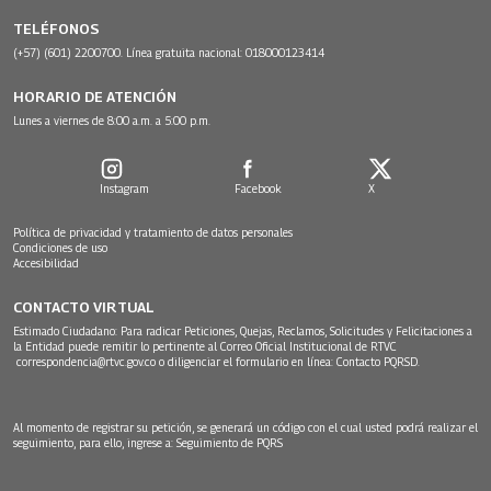
TELÉFONOS
(+57) (601) 2200700. Línea gratuita nacional: 018000123414
HORARIO DE ATENCIÓN
Lunes a viernes de 8:00 a.m. a 5:00 p.m.
Instagram
Facebook
X
Política de privacidad y tratamiento de datos personales
Condiciones de uso
Accesibilidad
CONTACTO VIRTUAL
Estimado Ciudadano: Para radicar Peticiones, Quejas, Reclamos, Solicitudes y Felicitaciones a
la Entidad puede remitir lo pertinente al Correo Oficial Institucional de RTVC
correspondencia@rtvc.gov.co
o diligenciar el formulario en línea:
Contacto PQRSD.
Al momento de registrar su petición, se generará un código con el cual usted podrá realizar el
seguimiento, para ello, ingrese a:
Seguimiento de PQRS