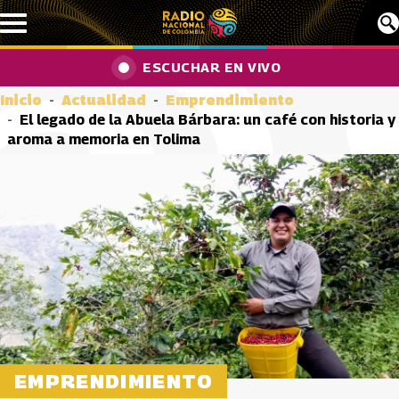
Pasar al contenido principal
ESCUCHAR EN VIVO
Inicio
Actualidad
Emprendimiento
El legado de la Abuela Bárbara: un café con historia y
aroma a memoria en Tolima
EMPRENDIMIENTO