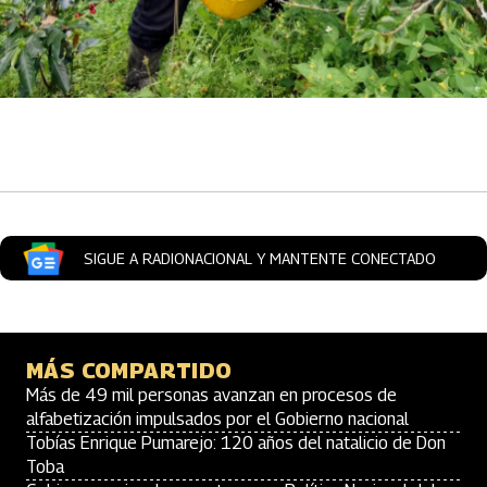
Artículos Player
SIGUE A RADIONACIONAL Y MANTENTE CONECTADO
MÁS COMPARTIDO
Más de 49 mil personas avanzan en procesos de
alfabetización impulsados por el Gobierno nacional
Tobías Enrique Pumarejo: 120 años del natalicio de Don
Toba