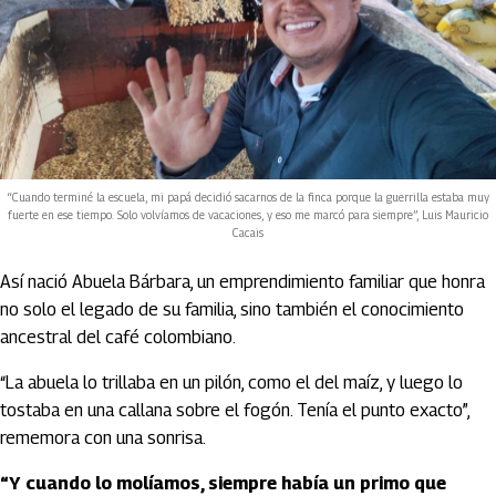
“Cuando terminé la escuela, mi papá decidió sacarnos de la finca porque la guerrilla estaba muy
fuerte en ese tiempo. Solo volvíamos de vacaciones, y eso me marcó para siempre”, Luis Mauricio
Cacais
Así nació Abuela Bárbara, un emprendimiento familiar que honra
no solo el legado de su familia, sino también el conocimiento
ancestral del café colombiano.
“La abuela lo trillaba en un pilón, como el del maíz, y luego lo
tostaba en una callana sobre el fogón. Tenía el punto exacto”,
rememora con una sonrisa.
“Y cuando lo molíamos, siempre había un primo que