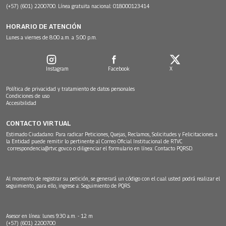
(+57) (601) 2200700. Línea gratuita nacional: 018000123414
HORARIO DE ATENCIÓN
Lunes a viernes de 8:00 a.m. a 5:00 p.m.
Instagram
Facebook
X
Política de privacidad y tratamiento de datos personales
Condiciones de uso
Accesibilidad
CONTACTO VIRTUAL
Estimado Ciudadano: Para radicar Peticiones, Quejas, Reclamos, Solicitudes y Felicitaciones a
la Entidad puede remitir lo pertinente al Correo Oficial Institucional de RTVC
correspondencia@rtvc.gov.co
o diligenciar el formulario en línea:
Contacto PQRSD.
Al momento de registrar su petición, se generará un código con el cual usted podrá realizar el
seguimiento, para ello, ingrese a:
Seguimiento de PQRS
Asesor en línea: lunes 9:30 a.m. - 12 m
(+57) (601) 2200700