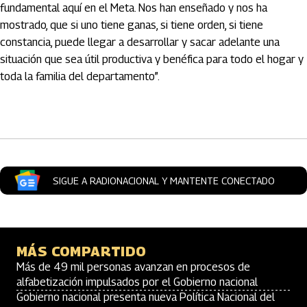
fundamental aquí en el Meta. Nos han enseñado y nos ha
mostrado, que si uno tiene ganas, si tiene orden, si tiene
constancia, puede llegar a desarrollar y sacar adelante una
situación que sea útil productiva y benéfica para todo el hogar y
toda la familia del departamento”.
Artículos Player
SIGUE A RADIONACIONAL Y MANTENTE CONECTADO
MÁS COMPARTIDO
Más de 49 mil personas avanzan en procesos de
alfabetización impulsados por el Gobierno nacional
Gobierno nacional presenta nueva Política Nacional del