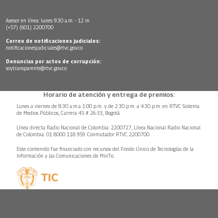
Asesor en línea: lunes 9:30 a.m. - 12 m
(+57) (601) 2200700
Correo de notificaciones judiciales:
notificacionesjudiciales@rtvc.gov.co
Denuncias por actos de corrupción:
soytransparente@rtvc.gov.co
Horario de atención y entrega de premios:
Lunes a viernes de 8:30 a.m.a 1:00 p.m. y de 2:30 p.m. a 4:30 p.m. en RTVC Sistema
de Medios Públicos, Carrera 45 # 26-33, Bogotá.
Línea directa Radio Nacional de Colombia: 2200727, Línea Nacional Radio Nacional
de Colombia: 01 8000 118 959. Conmutador RTVC 2200700
Este contenido fue financiado con recursos del Fondo Único de Tecnologías de la
Información y las Comunicaciones de MinTic.