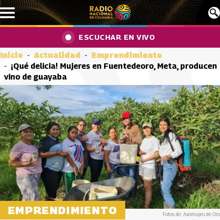
Pasar al contenido principal
ESCUCHAR EN VIVO
Inicio
Actualidad
Emprendimiento
¡Qué delicia! Mujeres en Fuentedeoro, Meta, producen
vino de guayaba
EMPRENDIMIENTO
Fotos de: Asomupro de Oro