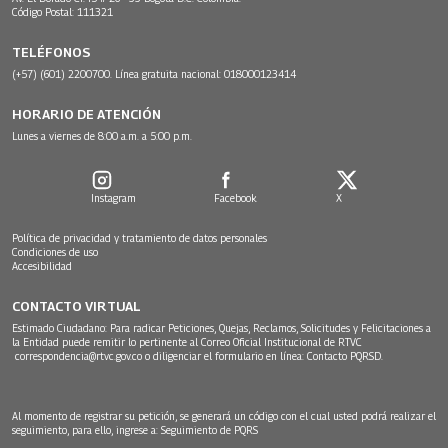
Código Postal: 111321
TELÉFONOS
(+57) (601) 2200700. Línea gratuita nacional: 018000123414
HORARIO DE ATENCIÓN
Lunes a viernes de 8:00 a.m. a 5:00 p.m.
Instagram
Facebook
X
Política de privacidad y tratamiento de datos personales
Condiciones de uso
Accesibilidad
CONTACTO VIRTUAL
Estimado Ciudadano: Para radicar Peticiones, Quejas, Reclamos, Solicitudes y Felicitaciones a
la Entidad puede remitir lo pertinente al Correo Oficial Institucional de RTVC
correspondencia@rtvc.gov.co
o diligenciar el formulario en línea:
Contacto PQRSD.
Al momento de registrar su petición, se generará un código con el cual usted podrá realizar el
seguimiento, para ello, ingrese a:
Seguimiento de PQRS