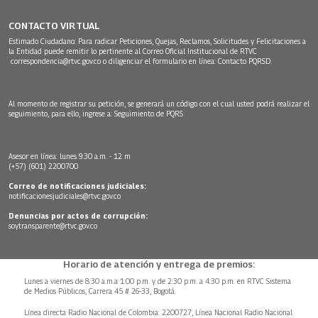
CONTACTO VIRTUAL
Estimado Ciudadano: Para radicar Peticiones, Quejas, Reclamos, Solicitudes y Felicitaciones a
la Entidad puede remitir lo pertinente al Correo Oficial Institucional de RTVC
correspondencia@rtvc.gov.co
o diligenciar el formulario en línea:
Contacto PQRSD.
Al momento de registrar su petición, se generará un código con el cual usted podrá realizar el
seguimiento, para ello, ingrese a:
Seguimiento de PQRS
Asesor en línea: lunes 9:30 a.m. - 12 m
(+57) (601) 2200700
Correo de notificaciones judiciales:
notificacionesjudiciales@rtvc.gov.co
Denuncias por actos de corrupción:
soytransparente@rtvc.gov.co
Horario de atención y entrega de premios:
Lunes a viernes de 8:30 a.m.a 1:00 p.m. y de 2:30 p.m. a 4:30 p.m. en RTVC Sistema
de Medios Públicos, Carrera 45 # 26-33, Bogotá.
Línea directa Radio Nacional de Colombia: 2200727, Línea Nacional Radio Nacional