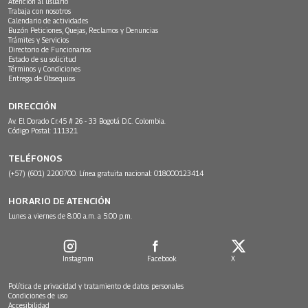
Atención al usuario
Trabaja con nosotros
Calendario de actividades
Buzón Peticiones, Quejas, Reclamos y Denuncias
Trámites y Servicios
Directorio de Funcionarios
Estado de su solicitud
Términos y Condiciones
Entrega de Obsequios
DIRECCIÓN
Av. El Dorado Cr.45 # 26 - 33 Bogotá D.C. Colombia.
Código Postal: 111321
TELÉFONOS
(+57) (601) 2200700. Línea gratuita nacional: 018000123414
HORARIO DE ATENCIÓN
Lunes a viernes de 8:00 a.m. a 5:00 p.m.
Instagram
Facebook
X
Política de privacidad y tratamiento de datos personales
Condiciones de uso
Accesibilidad